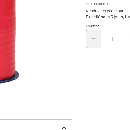
Prix unitaire HT
Vendu et expédié par
C.
Expédié sous 5 jours, fra
Quantité : 1
Quantité