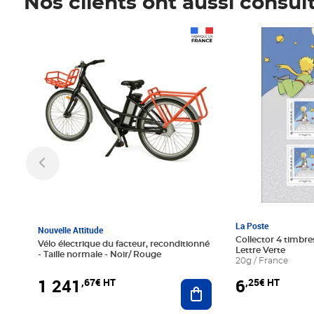
Nos clients ont aussi consul
Prix 1 241,67€ HT
Prix 6,25€ HT
La Poste
Nouvelle Attitude
Collector 4 timbres
Vélo électrique du facteur, reconditionné
Lettre Verte
- Taille normale - Noir/ Rouge
20g / France
1 241
6
,67€ HT
,25€ HT
Ajouter au panier