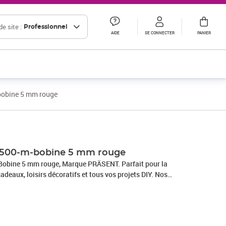
e site :
Professionnel
AIDE
SE CONNECTER
PANIER
bobine 5 mm rouge
 500-m-bobine 5 mm rouge
obine 5 mm rouge, Marque PRÄSENT. Parfait pour la
adeaux, loisirs décoratifs et tous vos projets DIY. Nos
 en Allemagne et sont composés à 100% de matériaux
s occasions : que ce soit pour un anniversaire, un baptême,
e Nouvel An ou même pour Pâques – ce fabuleux accessoire
allages cadeaux beaux et attrayants.