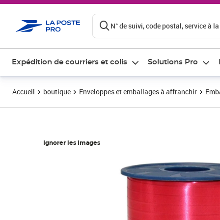
ontenu de la page
N° de suivi, code postal, service à la
Expédition de courriers et colis
Solutions Pro
Accueil
boutique
Enveloppes et emballages à affranchir
Emba
Ignorer les images