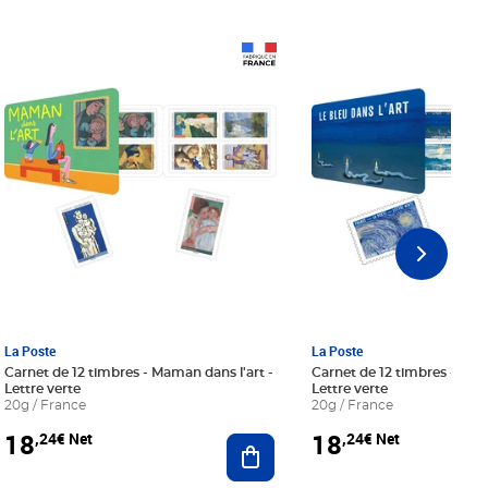
Prix 18,24€ Net
Prix 18,24€ Net
La Poste
La Poste
Carnet de 12 timbres - Maman dans l'art -
Carnet de 12 timbres - Le bl
Lettre verte
Lettre verte
20g / France
20g / France
18
18
,24€ Net
,24€ Net
r au panier
Ajouter au panier