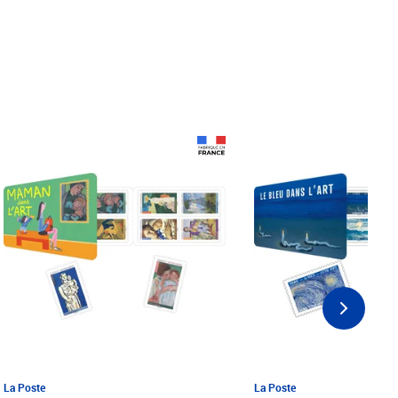
Prix 18,24€ Net
Prix 18,24€ Net
La Poste
La Poste