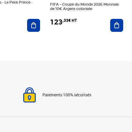
 - Le Petit Prince -
FIFA – Coupe du Monde 2026 Monnaie
de 10€ Argent colorisée
123
,33€ HT
Ajoute
Ajouter au panier
Paiements 100% sécurisés