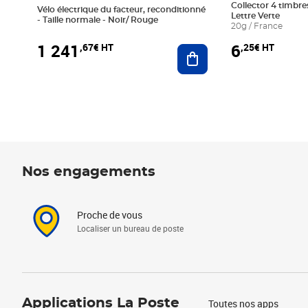
Collector 4 timbres
Vélo électrique du facteur, reconditionné
Lettre Verte
- Taille normale - Noir/ Rouge
20g / France
1 241
6
,67€ HT
,25€ HT
Ajouter au panier
Nos engagements
Proche de vous
Localiser un bureau de poste
Applications La Poste
Toutes nos apps