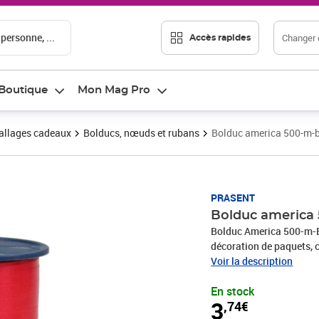
 personne, ...
Changer d
Accès rapides
Boutique
Mon Mag Pro
llages cadeaux
Bolducs, nœuds et rubans
Bolduc america 500-m-
Prix 3,74€
PRASENT
Bolduc america
Bolduc America 500-m-B
décoration de paquets, c
produits sont fabriqués
Voir la description
recyclés. Pour toutes le
En stock
une communion, Noël, l
3
,74€
rend rapidement les emb