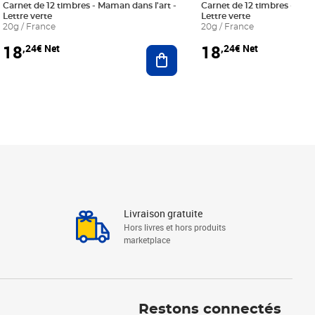
Carnet de 12 timbres - Maman dans l'art -
Carnet de 12 timbres - Le bl
Lettre verte
Lettre verte
20g / France
20g / France
18
18
,24€ Net
,24€ Net
r au panier
Ajouter au panier
Livraison gratuite
Hors livres et hors produits
marketplace
Linkedin
Facebook
Youtube
Restons connectés