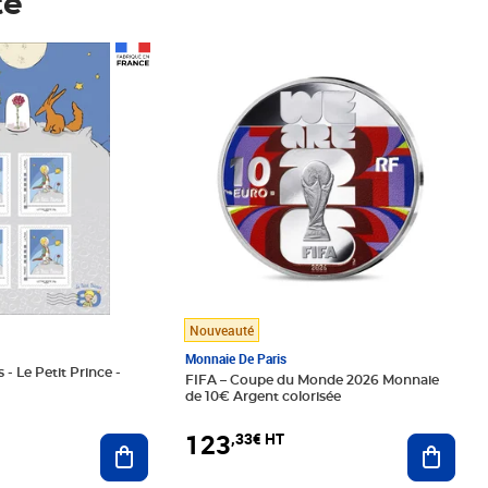
té
Prix 123,33€ HT
Nouveauté
Monnaie De Paris
 - Le Petit Prince -
FIFA – Coupe du Monde 2026 Monnaie
de 10€ Argent colorisée
123
,33€ HT
Ajoute
Ajouter au panier