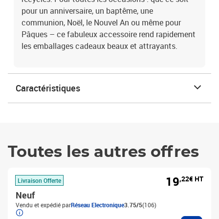
pour un anniversaire, un baptême, une
communion, Noël, le Nouvel An ou même pour
Pâques – ce fabuleux accessoire rend rapidement
les emballages cadeaux beaux et attrayants.
Caractéristiques
Toutes les autres offres
19
,22€ HT
Livraison Offerte
Neuf
Vendu et expédié par
Réseau Electronique
3.75/5
(106)
Ajouter