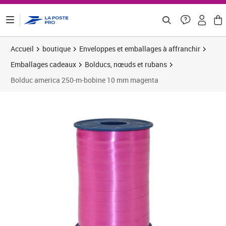
ontenu de la page
Accueil
boutique
Enveloppes et emballages à affranchir
Emballages cadeaux
Bolducs, nœuds et rubans
Bolduc america 250-m-bobine 10 mm magenta
Prix 3,74€
Prix 1