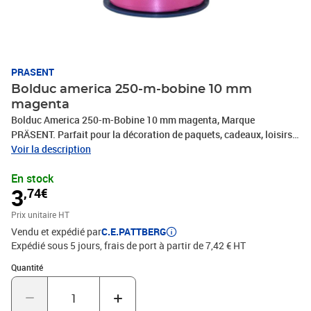
PRASENT
Bolduc america 250-m-bobine 10 mm
magenta
Bolduc America 250-m-Bobine 10 mm magenta, Marque
PRÄSENT. Parfait pour la décoration de paquets, cadeaux, loisirs
décoratifs et tous vos projets DIY. Nos produits sont fabriqués en
Voir la description
Allemagne et sont composés à 100% de matériaux recyclés. Pour
En stock
toutes les occasions : que ce soit pour un anniversaire, un
3
,74€
baptême, une communion, Noël, le Nouvel An ou même pour
Pâques – ce fabuleux accessoire rend rapidement les emballages
Prix unitaire HT
cadeaux beaux et attrayants.
Vendu et expédié par
C.E.PATTBERG
Expédié sous 5 jours, frais de port à partir de 7,42 € HT
Quantité : 1
Quantité