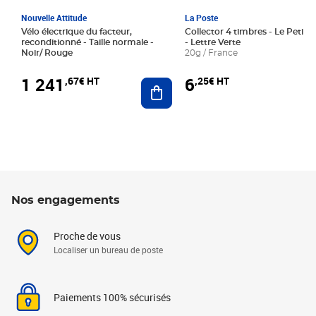
Nouvelle Attitude
La Poste
Vélo électrique du facteur,
Collector 4 timbres - Le Petit P
reconditionné - Taille normale -
- Lettre Verte
Noir/ Rouge
20g / France
1 241
6
,67€ HT
,25€ HT
Ajouter au panier
Nos engagements
Proche de vous
Localiser un bureau de poste
Paiements 100% sécurisés