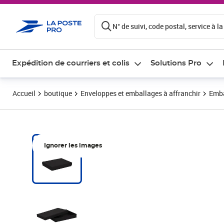
ontenu de la page
N° de suivi, code postal, service à la
Expédition de courriers et colis
Solutions Pro
Accueil
boutique
Enveloppes et emballages à affranchir
Emba
Ignorer les images