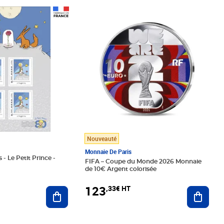
Prix 123,33€ HT
Nouveauté
Monnaie De Paris
 - Le Petit Prince -
FIFA – Coupe du Monde 2026 Monnaie
de 10€ Argent colorisée
123
,33€ HT
Ajoute
Ajouter au panier