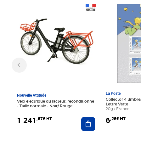
Prix 1 241,67€ HT
Prix 6,25€ HT
La Poste
Nouvelle Attitude
Collector 4 timbres
Vélo électrique du facteur, reconditionné
Lettre Verte
- Taille normale - Noir/ Rouge
20g / France
1 241
6
,67€ HT
,25€ HT
Ajouter au panier