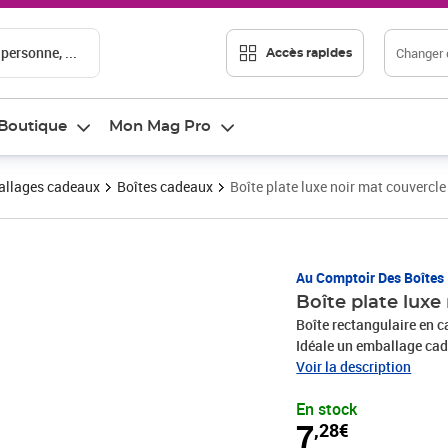
 personne, ...
Changer d
Accès rapides
Boutique
Mon Mag Pro
llages cadeaux
Boîtes cadeaux
Boîte plate luxe noir mat couvercle
Prix 7,28€
Au Comptoir Des Boîtes
Boîte plate luxe
Boîte rectangulaire en c
Idéale un emballage cade
cosmétique, etc.
Voir la description
En stock
7
,28€