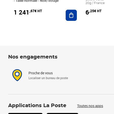
- Taille normale - Noir/ Rouge
20g / France
1 241
6
,67€ HT
,25€ HT
Ajouter au panier
Nos engagements
Proche de vous
Localiser un bureau de poste
Applications La Poste
Toutes nos apps