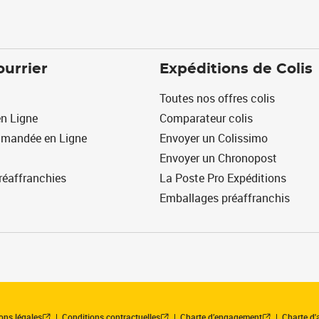
ourrier
Expéditions de Colis
Toutes nos offres colis
n Ligne
Comparateur colis
mmandée en Ligne
Envoyer un Colissimo
Envoyer un Chronopost
réaffranchies
La Poste Pro Expéditions
Emballages préaffranchis
ons légales
Conditions contractuelles
Charte d’engagement
Charte d'a