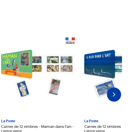
Prix 18,24€ Net
Prix 18,24€ Net
La Poste
La Poste
Carnet de 12 timbres - Maman dans l'art -
Carnet de 12 timbres - Le bl
Lettre verte
Lettre verte