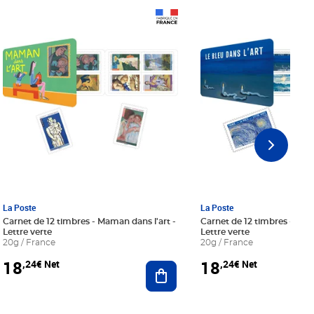
Prix 18,24€ Net
Prix 18,24€ Net
La Poste
La Poste
Carnet de 12 timbres - Maman dans l'art -
Carnet de 12 timbres - Le bl
Lettre verte
Lettre verte
20g / France
20g / France
18
18
,24€ Net
,24€ Net
r au panier
Ajouter au panier