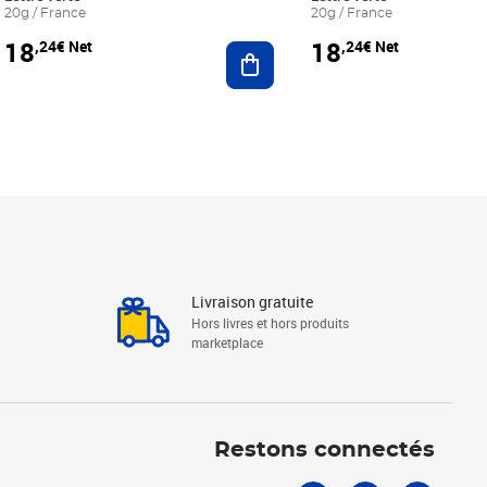
20g / France
20g / France
18
18
,24€ Net
,24€ Net
r au panier
Ajouter au panier
Livraison gratuite
Hors livres et hors produits
marketplace
Linkedin
Facebook
Youtube
Restons connectés