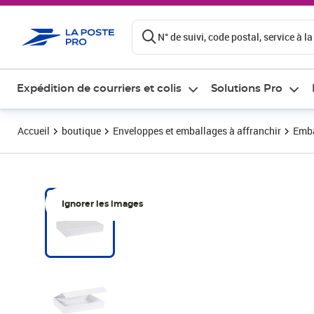
ontenu de la page
N° de suivi, code postal, service à la
Expédition de courriers et colis
Solutions Pro
Accueil
boutique
Enveloppes et emballages à affranchir
Emba
Ignorer les images