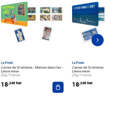
La Poste
La Poste
Carnet de 12 timbres - Maman dans l'art -
Carnet de 12 timbres - Le bl
Lettre verte
Lettre verte
20g / France
20g / France
18
18
,24€ Net
,24€ Net
r au panier
Ajouter au panier