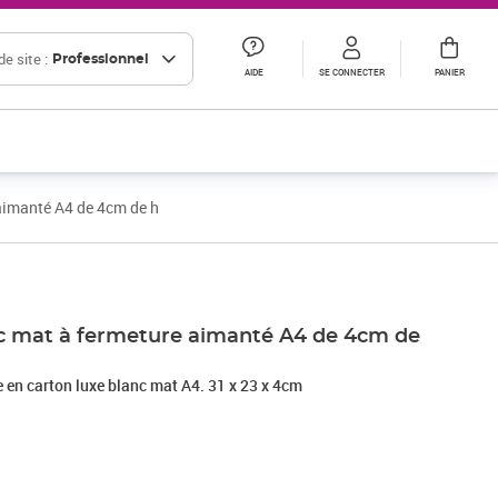
e site :
Professionnel
AIDE
SE CONNECTER
PANIER
 aimanté A4 de 4cm de h
nc mat à fermeture aimanté A4 de 4cm de
e en carton luxe blanc mat A4. 31 x 23 x 4cm