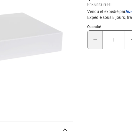
Prix unitaire HT
Vendu et expédié par
Au 
Expédié sous 5 jours, fra
Quantité : 1
Quantité