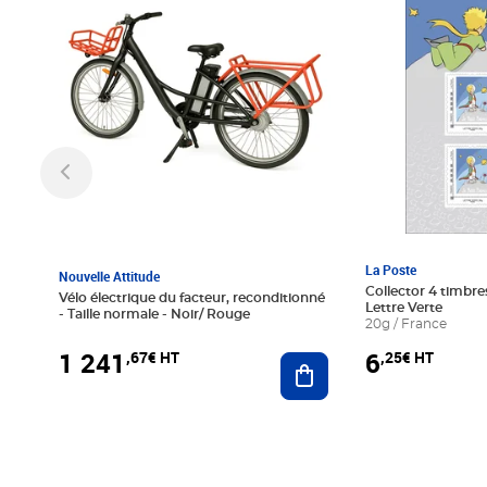
La Poste
Nouvelle Attitude
Collector 4 timbres
Vélo électrique du facteur, reconditionné
Lettre Verte
- Taille normale - Noir/ Rouge
20g / France
1 241
6
,67€ HT
,25€ HT
Ajouter au panier