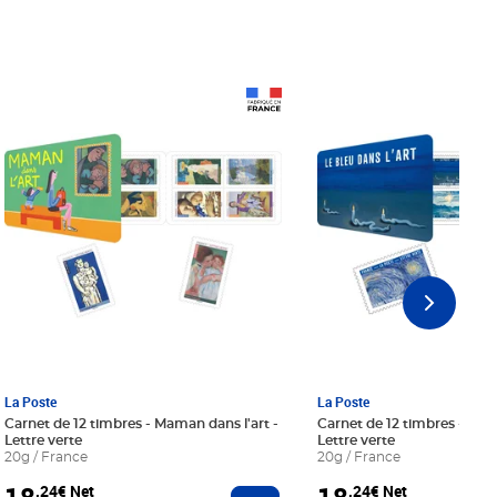
Prix 18,24€ Net
Prix 18,24€ Net
La Poste
La Poste
Carnet de 12 timbres - Maman dans l'art -
Carnet de 12 timbres - Le bl
Lettre verte
Lettre verte
20g / France
20g / France
,24€ Net
,24€ Net
r au panier
Ajouter au panier