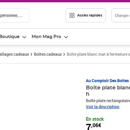
 personne, ...
Changer d
Accès rapides
Boutique
Mon Mag Pro
llages cadeaux
Boîtes cadeaux
Boîte plate blanc mat à fermeture
Prix 7,06€
Au Comptoir Des Boîtes
Boîte plate bla
h
Boîte plate rectangulair
Voir la description
En stock
7
,06€