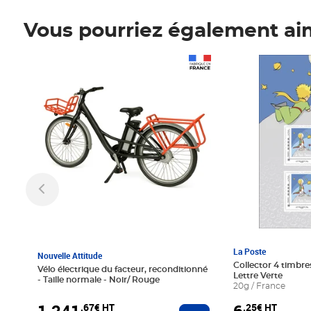
Vous pourriez également ai
Prix 1 241,67€ HT
Prix 6,25€ HT
La Poste
Nouvelle Attitude
Collector 4 timbres
Vélo électrique du facteur, reconditionné
Lettre Verte
- Taille normale - Noir/ Rouge
20g / France
,67€ HT
,25€ HT
Ajouter au panier