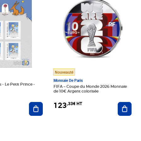
Nouveauté
Monnaie De Paris
 - Le Petit Prince -
FIFA – Coupe du Monde 2026 Monnaie
de 10€ Argent colorisée
123
,33€ HT
Ajoute
Ajouter au panier