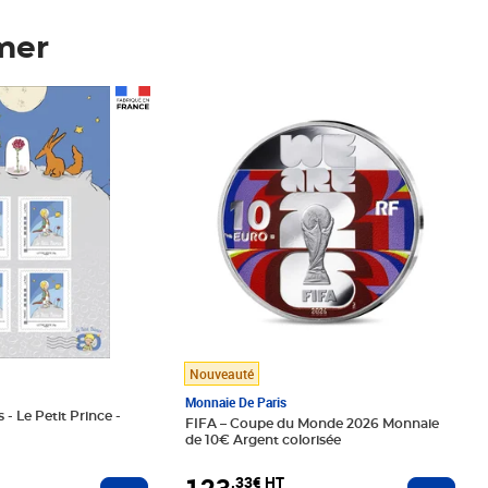
mer
Prix 123,33€ HT
Nouveauté
Monnaie De Paris
 - Le Petit Prince -
FIFA – Coupe du Monde 2026 Monnaie
de 10€ Argent colorisée
123
,33€ HT
Ajoute
Ajouter au panier