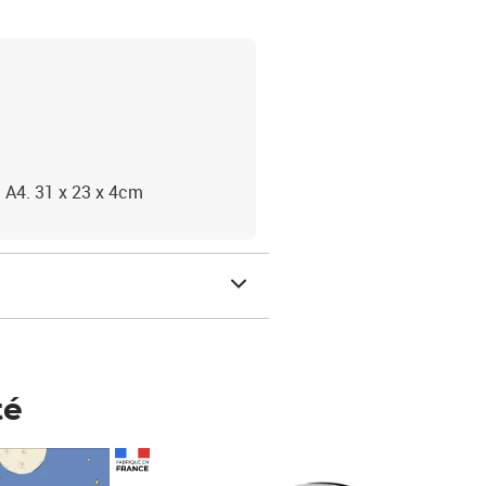
t A4. 31 x 23 x 4cm
té
Prix 123,33€ HT