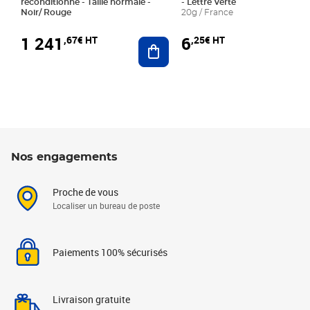
reconditionné - Taille normale -
- Lettre Verte
Noir/ Rouge
20g / France
1 241
6
,67€ HT
,25€ HT
Ajouter au panier
Nos engagements
Proche de vous
Localiser un bureau de poste
Paiements 100% sécurisés
Livraison gratuite