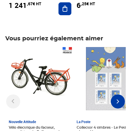
1 241
6
,67€ HT
,25€ HT
Ajouter au panier
Vous pourriez également aimer
Prix 1 241,67€ HT
Prix 6,25€ HT
Nouvelle Attitude
La Poste
Vélo électrique du facteur,
Collector 4 timbres - Le Petit P