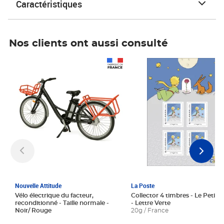
Caractéristiques
Nos clients ont aussi consulté
Prix 1 241,67€ HT
Prix 6,25€ HT
Nouvelle Attitude
La Poste
Vélo électrique du facteur,
Collector 4 timbres - Le Petit P
reconditionné - Taille normale -
- Lettre Verte
Noir/ Rouge
20g / France