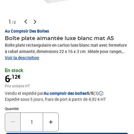
1
/2
Au Comptoir Des Boîtes
Boîte plate aimantée luxe blanc mat A5
Boîte plate rectangulaire en carton luxe blanc mat avec fermeture
à rabat aimanté, dimensions 22 x 16 x 3 cm. Idéale pour ranger,
offrir ou présenter un livre, vêtement bébé, carnet de note, liseuse,
Voir la description
huiles essentielles, etc.
En stock
6
,12€
Prix unitaire HT
Vendu et expédié par
Au comptoir des boîtes
5/5
(3)
Expédié sous 5 jours, frais de port à partir de 4,92 € HT
Quantité : 1
Quantité