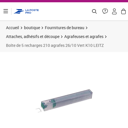
ontenu de la page
Accueil
boutique
Fournitures de bureau
Attaches, adhésifs et découpe
Agrafeuses et agrafes
Boîte de 5 recharges 210 agrafes 26/10 Vert K10 LEITZ
Prix 16,15€
Prix 2
Prix 2
Prix b
Prix 3