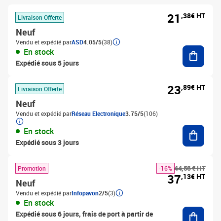
21
,38€ HT
Livraison Offerte
Neuf
Vendu et expédié par
ASD
4.05/5
(38)
Ajouter
En stock
Expédié sous 5 jours
23
,89€ HT
Livraison Offerte
Neuf
Vendu et expédié par
Réseau Electronique
3.75/5
(106)
Ajouter
En stock
Expédié sous 3 jours
44,56 € HT
Promotion
-16%
37
,13€ HT
Neuf
Vendu et expédié par
Infopavon
2/5
(3)
En stock
Ajouter
Expédié sous 6 jours, frais de port à partir de