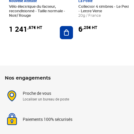
Nouvelle Attitude
La Poste
Vélo électrique du facteur,
Collector 4 timbres - Le Petit P
reconditionné - Taille normale -
- Lettre Verte
Noir/ Rouge
20g / France
1 241
6
,67€ HT
,25€ HT
Ajouter au panier
Nos engagements
Proche de vous
Localiser un bureau de poste
Paiements 100% sécurisés