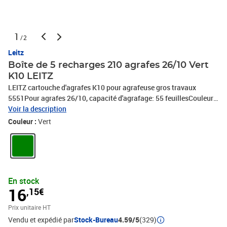
1
/2
Leitz
Boîte de 5 recharges 210 agrafes 26/10 Vert
K10 LEITZ
LEITZ cartouche d'agrafes K10 pour agrafeuse gros travaux
5551Pour agrafes 26/10, capacité d'agrafage: 55 feuillesCouleur:
vertEgalement adapté au modèle précédent 5550cartouche non
Voir la description
rechargeable, agrafes en acier, zinguéescontenu: 1050 pièces (5 x
Couleur :
Vert
210 pièces)
En stock
16
,15€
Prix unitaire HT
Vendu et expédié par
Stock-Bureau
4.59/5
(329)