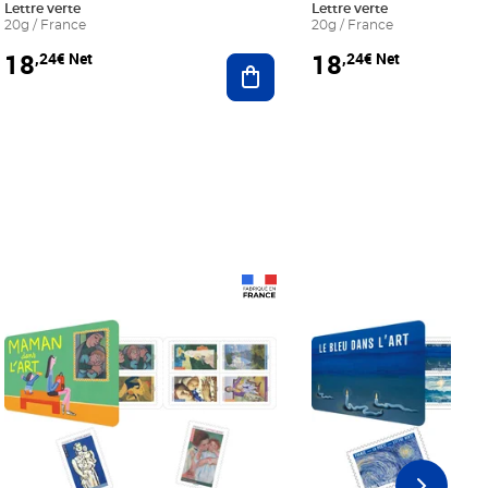
Lettre verte
Lettre verte
20g / France
20g / France
18
18
,24€ Net
,24€ Net
r au panier
Ajouter au panier
Prix 18,24€ Net
Prix 18,24€ Net