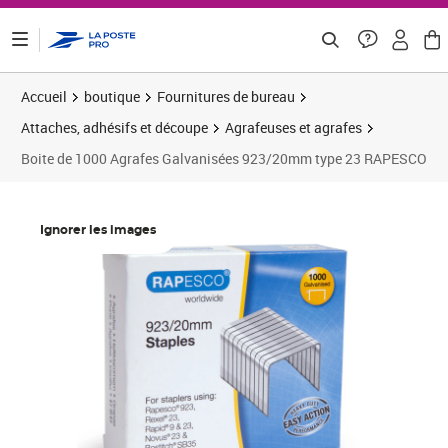
ontenu de la page
Accueil
boutique
Fournitures de bureau
Attaches, adhésifs et découpe
Agrafeuses et agrafes
Boite de 1000 Agrafes Galvanisées 923/20mm type 23 RAPESCO
Prix 7,26€
Prix 3
Prix 1
Ignorer les images