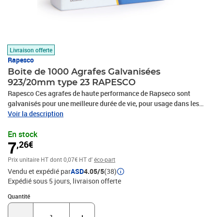
Livraison offerte
Rapesco
Boite de 1000 Agrafes Galvanisées
923/20mm type 23 RAPESCO
Rapesco Ces agrafes de haute performance de Rapseco sont
galvanisés pour une meilleure durée de vie, pour usage dans les
agrafeuses qui acceptent les agrafes 923/20mm, Ces agrafes
Voir la description
peuvent être utilisée dans les agrafeuses Swingline Heavy Duty,
En stock
Rapid Type 9, Rexel Type 23 & Type 66 et Novus Type 23, Ils
7
,26€
conviennent aussi aux agrafeuses 5 Star et Q-Connect, Lot de
1000 agrafes, Longueur de 20mm, Aussi disponibles: 6mm 8mm,
Prix unitaire HT
dont 0,07€ HT d'
éco-part
10mm, 12mm, 15mm, 17mm et 23mm.
Vendu et expédié par
ASD
4.05/5
(38)
Expédié sous 5 jours
livraison offerte
Quantité : 1
Quantité