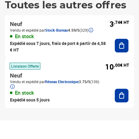
Toutes les autres offres
3
,74€ HT
Neuf
Vendu et expédié par
Stock-Bureau
4.59/5
(329)
En stock
Ajouter
Expédié sous 7 jours, frais de port à partir de 4,58
€ HT
10
,00€ HT
Livraison Offerte
Neuf
Vendu et expédié par
Réseau Electronique
3.75/5
(106)
Ajouter
En stock
Expédié sous 5 jours