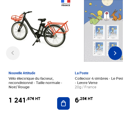
Prix 1 241,67€ HT
Prix 6,25€ HT
Nouvelle Attitude
La Poste
Vélo électrique du facteur,
Collector 4 timbres - Le Petit P
reconditionné - Taille normale -
- Lettre Verte
Noir/ Rouge
20g / France
1 241
6
,67€ HT
,25€ HT
Ajouter au panier