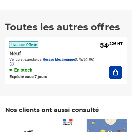
Toutes les autres offres
54
,22€ HT
Livraison Offerte
Neuf
Vendu et expédié par
Réseau Electronique
3.75/5
(106)
Ajouter
En stock
Expédié sous 7 jours
Nos clients ont aussi consulté
Prix 1 241,67€ HT
Prix 6,25€ HT