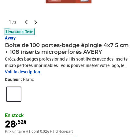
1
/3
Livraison offerte
Avery
Boite de 100 portes-badge épingle 4x7 5 cm
+ 108 inserts microperforés AVERY
Créez des badges professionnels ! Ils sont livrés avec des inserts
micro perforés imprimables : vous pouvez insérer votre logo, le
nom de l'événement, le nom et la fonction du visiteur, etc.
Voir la description
Ecologiques : ne contiennent pas de PVC. Système d'attache par
Couleur :
Blanc
épingle.Code Logiciel : L4726Format : 40 x 75 mmCouleur :
Pochette transparente / Insert blancQuantité : 100 porte-badges
épingle et 108 inserts imprimables (9 planches A4)Porte-badge
sans PVC
En stock
28
,52€
Prix unitaire HT
dont 0,02€ HT d'
éco-part