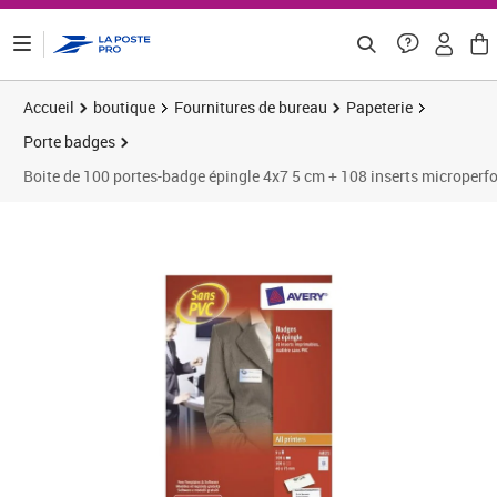
ontenu de la page
Accueil
boutique
Fournitures de bureau
Papeterie
Porte badges
Boite de 100 portes-badge épingle 4x7 5 cm + 108 inserts microper
Prix 28,52€
Prix 5