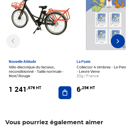
Nouvelle Attitude
La Poste
Vélo électrique du facteur,
Collector 4 timbres - Le Petit P
reconditionné - Taille normale -
- Lettre Verte
Noir/ Rouge
20g / France
1 241
6
,67€ HT
,25€ HT
Ajouter au panier
Vous pourriez également aimer