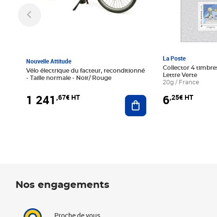
La Poste
Nouvelle Attitude
Collector 4 timbres
Vélo électrique du facteur, reconditionné
Lettre Verte
- Taille normale - Noir/ Rouge
20g / France
1 241
6
,67€ HT
,25€ HT
Ajouter au panier
Nos engagements
Proche de vous