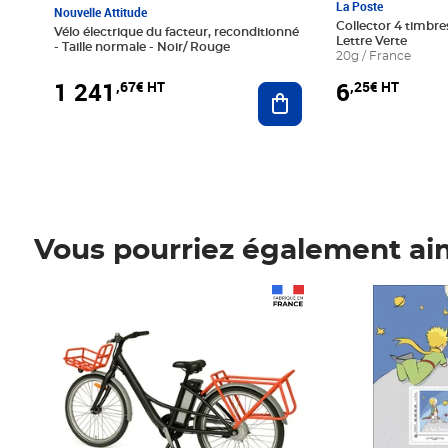
La Poste
Nouvelle Attitude
Collector 4 timbres
Vélo électrique du facteur, reconditionné
Lettre Verte
- Taille normale - Noir/ Rouge
20g / France
1 241
6
,67€ HT
,25€ HT
Ajouter au panier
Vous pourriez également ai
Prix 1 241,67€ HT
Prix 6,25€ HT