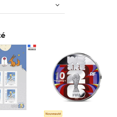
té
Prix 123,33€ HT
Nouveauté