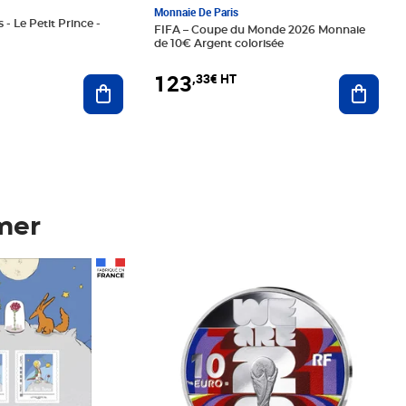
Monnaie De Paris
 - Le Petit Prince -
FIFA – Coupe du Monde 2026 Monnaie
de 10€ Argent colorisée
123
,33€ HT
Ajoute
Ajouter au panier
mer
Prix 123,33€ HT