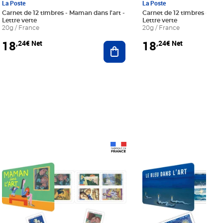
La Poste
La Poste
Carnet de 12 timbres - Maman dans l'art -
Carnet de 12 timbres - Le bl
Lettre verte
Lettre verte
20g / France
20g / France
18
18
,24€ Net
,24€ Net
r au panier
Ajouter au panier
Prix 18,24€ Net
Prix 18,24€ Net