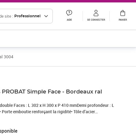
e site :
Professionnel
AIDE
SE CONNECTER
PANIER
al 3004
es PROBAT Simple Face - Bordeaux ral
 double Faces : L 302 x H 300 x P 410 mmDemi profondeur : L
Porte emboutie renforçant la rigidité• Tôle d’acier
 antivol• Volet en acier peint• 3 versions :Simple Face (SF),
i profondeur (1/2 Prof)• Peinture 100% polyester - Poudre
sponible