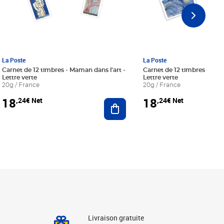
La Poste
La Poste
Carnet de 12 timbres - Maman dans l'art -
Carnet de 12 timbres - Le bl
Lettre verte
Lettre verte
20g / France
20g / France
18
18
,24€ Net
,24€ Net
r au panier
Ajouter au panier
Livraison gratuite