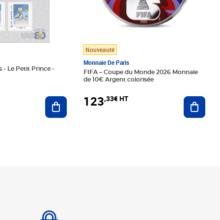
Nouveauté
Monnaie De Paris
 - Le Petit Prince -
FIFA – Coupe du Monde 2026 Monnaie
de 10€ Argent colorisée
123
,33€ HT
Ajoute
Ajouter au panier