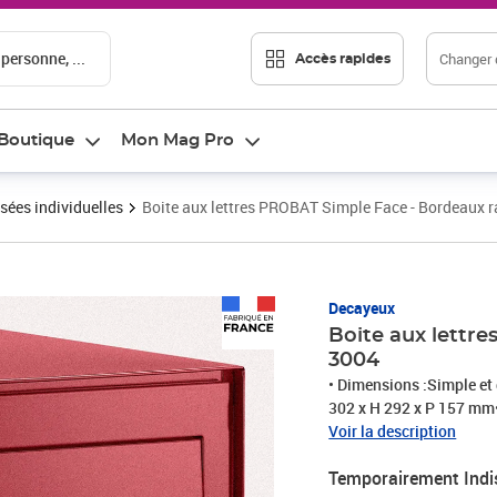
 personne, ...
Changer d
Accès rapides
Boutique
Mon Mag Pro
sées individuelles
Boite aux lettres PROBAT Simple Face - Bordeaux r
Decayeux
Boite aux lettr
3004
• Dimensions :Simple et
302 x H 292 x P 157 mm• 
électrozinguée• Goulotte
Voir la description
Double Face (DF) et dem
Temporairement Indi
lisse