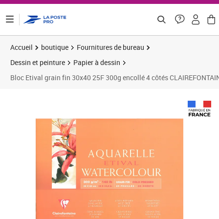
ontenu de la page
Accueil
boutique
Fournitures de bureau
Dessin et peinture
Papier à dessin
Bloc Etival grain fin 30x40 25F 300g encollé 4 côtés CLAIREFONTAI
Prix 27,87€
Prix 4