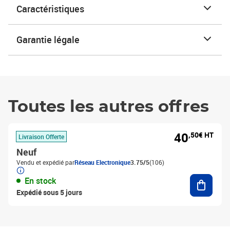
Caractéristiques
Garantie légale
Toutes les autres offres
40
,50€ HT
Livraison Offerte
Neuf
Vendu et expédié par
Réseau Electronique
3.75/5
(106)
Ajouter
En stock
Expédié sous 5 jours