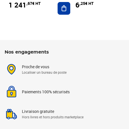
1 241
6
,67€ HT
,25€ HT
Ajouter au panier
Nos engagements
Proche de vous
Localiser un bureau de poste
Paiements 100% sécurisés
Livraison gratuite
Hors livres et hors produits marketplace