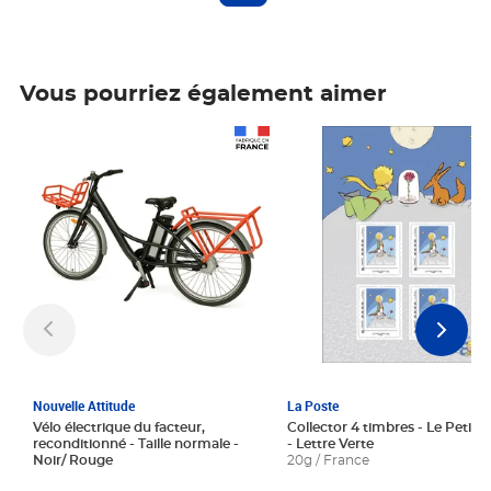
Vous pourriez également aimer
Prix 1 241,67€ HT
Prix 6,25€ HT
Nouvelle Attitude
La Poste
Vélo électrique du facteur,
Collector 4 timbres - Le Petit P
reconditionné - Taille normale -
- Lettre Verte
Noir/ Rouge
20g / France