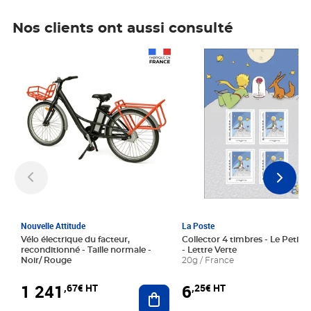
Nos clients ont aussi consulté
Prix 1 241,67€ HT
Prix 6,25€ HT
Nouvelle Attitude
La Poste
Vélo électrique du facteur,
Collector 4 timbres - Le Petit P
reconditionné - Taille normale -
- Lettre Verte
Noir/ Rouge
20g / France
1 241
6
,67€ HT
,25€ HT
Ajouter au panier