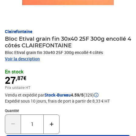
Clairefontaine
Bloc Etival grain fin 30x40 25F 300g encollé 4
côtés CLAIREFONTAINE
Bloc Etival grain fin 30x40 25F 300g encollé 4 côtés
Voir la description
En stock
27
,87€
Prix unitaire HT
Vendu et expédié par
Stock-Bureau
4.59/5
(329)
Expédié sous 10 jours, frais de port à partir de 8,33 € HT
Quantité : 1
Quantité