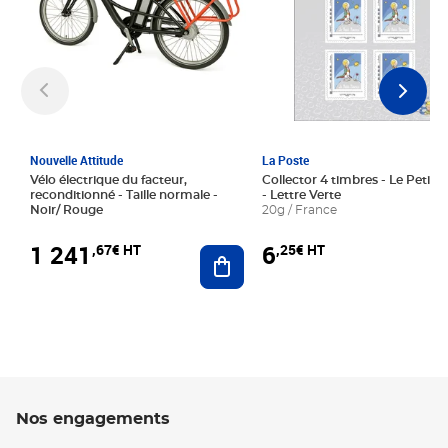
Nouvelle Attitude
La Poste
Vélo électrique du facteur,
Collector 4 timbres - Le Petit P
reconditionné - Taille normale -
- Lettre Verte
Noir/ Rouge
20g / France
1 241
6
,67€ HT
,25€ HT
Ajouter au panier
Nos engagements