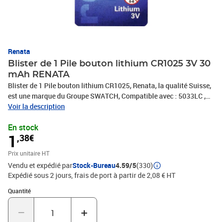
Renata
Blister de 1 Pile bouton lithium CR1025 3V 30
mAh RENATA
Blister de 1 Pile bouton lithium CR1025, Renata, la qualité Suisse,
est une marque du Groupe SWATCH, Compatible avec : 5033LC ,
CR-1025/BN , CR1025 , DL1025 , E-CR1025 , ECR1025 , KCR1025 ,
Voir la description
KECR1025 , KL1025 , L1025
En stock
1
,38€
Prix unitaire HT
Vendu et expédié par
Stock-Bureau
4.59/5
(330)
Expédié sous 2 jours, frais de port à partir de 2,08 € HT
Quantité : 1
Quantité