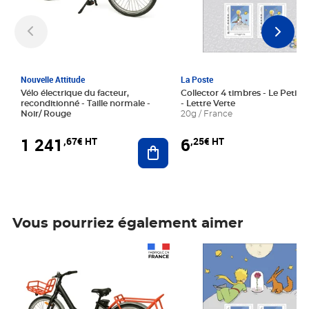
Nouvelle Attitude
La Poste
Vélo électrique du facteur,
Collector 4 timbres - Le Petit P
reconditionné - Taille normale -
- Lettre Verte
Noir/ Rouge
20g / France
1 241
6
,67€ HT
,25€ HT
Ajouter au panier
Vous pourriez également aimer
Prix 1 241,67€ HT
Prix 6,25€ HT