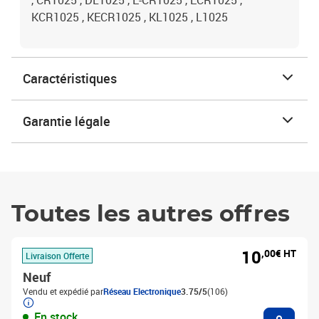
, CR1025 , DL1025 , E-CR1025 , ECR1025 ,
KCR1025 , KECR1025 , KL1025 , L1025
Caractéristiques
Garantie légale
Toutes les autres offres
10
,00€ HT
Livraison Offerte
Neuf
Vendu et expédié par
Réseau Electronique
3.75/5
(106)
Ajouter
En stock