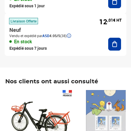
Expédié sous 1 jour
12
,01€ HT
Livraison Offerte
Neuf
Vendu et expédié par
ASD
4.05/5
(38)
Ajouter
En stock
Expédié sous 7 jours
Nos clients ont aussi consulté
Prix 1 241,67€ HT
Prix 6,25€ HT