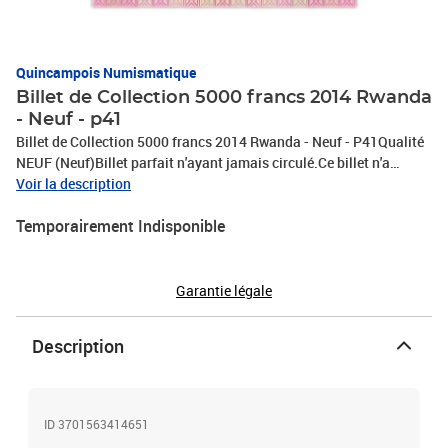
Quincampois Numismatique
Billet de Collection 5000 francs 2014 Rwanda
- Neuf - p41
Billet de Collection 5000 francs 2014 Rwanda - Neuf - P41Qualité
NEUF (Neuf)Billet parfait n'ayant jamais circulé.Ce billet n'a
jamais été manipulé et ne présente pas trou d'épingle ni pliure.
Voir la description
Temporairement Indisponible
Garantie légale
Description
ID 3701563414651