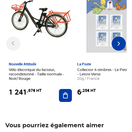
Nouvelle Attitude
La Poste
Vélo électrique du facteur,
Collector 4 timbres - Le Petit P
reconditionné - Taille normale -
- Lettre Verte
Noir/ Rouge
20g / France
1 241
6
,67€ HT
,25€ HT
Ajouter au panier
Vous pourriez également aimer