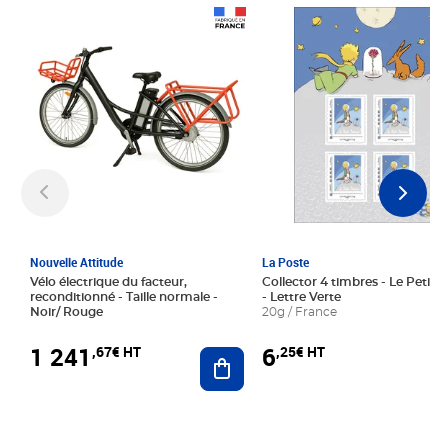
Prix 1 241,67€ HT
Prix 6,25€ HT
Nouvelle Attitude
La Poste
Vélo électrique du facteur,
Collector 4 timbres - Le Petit P
reconditionné - Taille normale -
- Lettre Verte
Noir/ Rouge
20g / France
1 241
6
,67€ HT
,25€ HT
Ajouter au panier