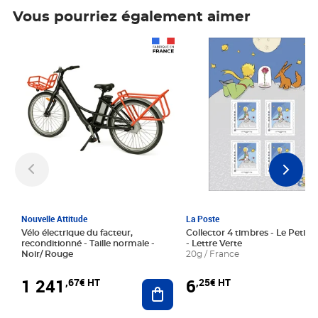
Vous pourriez également aimer
Prix 1 241,67€ HT
Prix 6,25€ HT
Nouvelle Attitude
La Poste
Vélo électrique du facteur,
Collector 4 timbres - Le Petit P
reconditionné - Taille normale -
- Lettre Verte
Noir/ Rouge
20g / France
1 241
6
,67€ HT
,25€ HT
Ajouter au panier