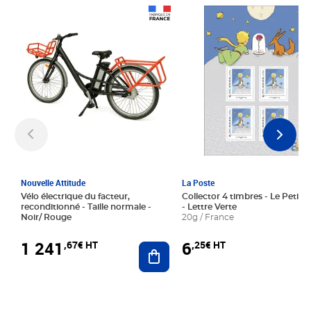
Prix 1 241,67€ HT
Prix 6,25€ HT
Nouvelle Attitude
La Poste
Vélo électrique du facteur,
Collector 4 timbres - Le Petit P
reconditionné - Taille normale -
- Lettre Verte
Noir/ Rouge
20g / France
1 241
6
,67€ HT
,25€ HT
Ajouter au panier