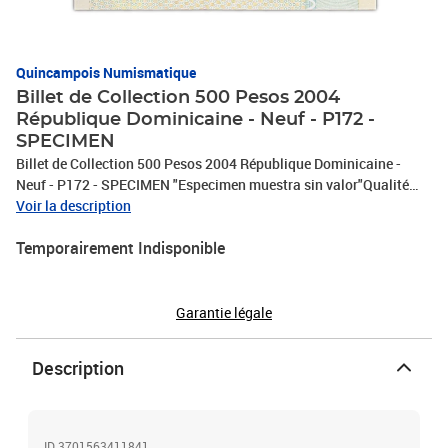
Quincampois Numismatique
Billet de Collection 500 Pesos 2004
République Dominicaine - Neuf - P172 -
SPECIMEN
Billet de Collection 500 Pesos 2004 République Dominicaine -
Neuf - P172 - SPECIMEN "Especimen muestra sin valor"Qualité
NEUF (Neuf)Billet parfait n'ayant jamais circulé.Ce billet n'a
Voir la description
jamais été manipulé et ne présente pas trou d'épingle ni pliure.
Temporairement Indisponible
Garantie légale
Description
ID 3701563411841