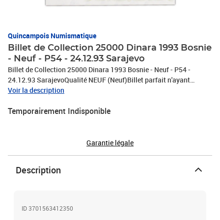
Quincampois Numismatique
Billet de Collection 25000 Dinara 1993 Bosnie
- Neuf - P54 - 24.12.93 Sarajevo
Billet de Collection 25000 Dinara 1993 Bosnie - Neuf - P54 -
24.12.93 SarajevoQualité NEUF (Neuf)Billet parfait n'ayant
jamais circulé.Ce billet n'a jamais été manipulé et ne présente pas
Voir la description
trou d'épingle ni pliure.
Temporairement Indisponible
Garantie légale
Description
ID 3701563412350