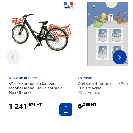
Prix 1 241,67€ HT
Prix 6,25€ HT
Nouvelle Attitude
La Poste
Vélo électrique du facteur,
Collector 4 timbres - Le Petit P
reconditionné - Taille normale -
- Lettre Verte
Noir/ Rouge
20g / France
1 241
6
,67€ HT
,25€ HT
Ajouter au panier