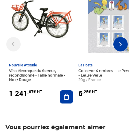
Nouvelle Attitude
La Poste
Vélo électrique du facteur,
Collector 4 timbres - Le Petit P
reconditionné - Taille normale -
- Lettre Verte
Noir/ Rouge
20g / France
1 241
6
,67€ HT
,25€ HT
Ajouter au panier
Vous pourriez également aimer