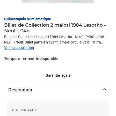
Quincampois Numismatique
Billet de Collection 2 maloti 1984 Lesotho -
Neuf - P4b
Billet de Collection 2 maloti 1984 Lesotho - Neuf - P4bQualité
NEUF (Neuf)Billet parfait n'ayant jamais circulé.Ce billet n'a
jamais été manipulé et ne présente pas trou d'épingle ni pliure.
Voir la description
Temporairement Indisponible
Garantie légale
Description
ID 3701563414729