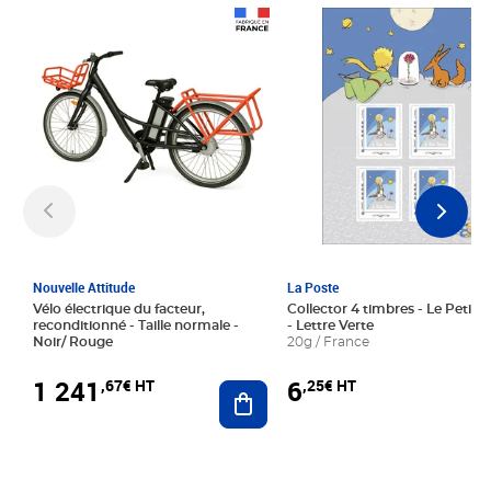
Prix 1 241,67€ HT
Prix 6,25€ HT
Nouvelle Attitude
La Poste
Vélo électrique du facteur,
Collector 4 timbres - Le Petit P
reconditionné - Taille normale -
- Lettre Verte
Noir/ Rouge
20g / France
1 241
6
,67€ HT
,25€ HT
Ajouter au panier