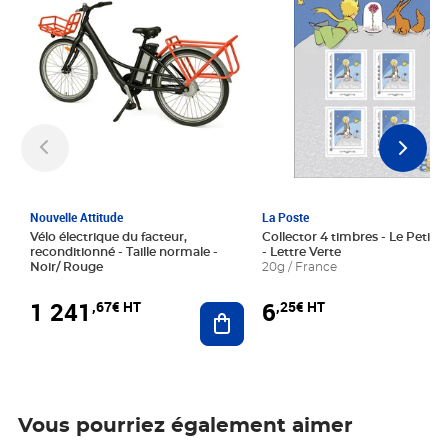
Nouvelle Attitude
La Poste
Vélo électrique du facteur,
Collector 4 timbres - Le Petit P
reconditionné - Taille normale -
- Lettre Verte
Noir/ Rouge
20g / France
1 241
6
,67€ HT
,25€ HT
Ajouter au panier
Vous pourriez également aimer