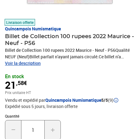
Livraison offerte
Quincampois Numismatique
Billet de Collection 100 rupees 2022 Maurice -
Neuf - P56
Billet de Collection 100 rupees 2022 Maurice - Neuf - P56Qualité
NEUF (Neuf)Billet parfait n'ayant jamais circulé.Ce billet n'a
jamais été manipulé et ne présente pas trou d'épingle ni pliure.
Voir la description
En stock
21
,58€
Prix unitaire HT
Vendu et expédié par
Quincampois Numismatique
5/5
(9)
Expédié sous 5 jours
livraison offerte
Quantité : 1
Quantité