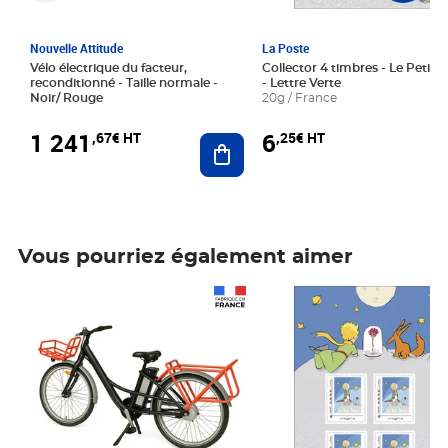
Nouvelle Attitude
La Poste
Vélo électrique du facteur,
Collector 4 timbres - Le Petit P
reconditionné - Taille normale -
- Lettre Verte
Noir/ Rouge
20g / France
1 241
6
,67€ HT
,25€ HT
Ajouter au panier
Vous pourriez également aimer
Prix 1 241,67€ HT
Prix 6,25€ HT