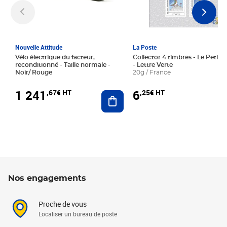
Nouvelle Attitude
La Poste
Vélo électrique du facteur,
Collector 4 timbres - Le Petit P
reconditionné - Taille normale -
- Lettre Verte
Noir/ Rouge
20g / France
1 241
6
,67€ HT
,25€ HT
Ajouter au panier
Nos engagements
Proche de vous
Localiser un bureau de poste