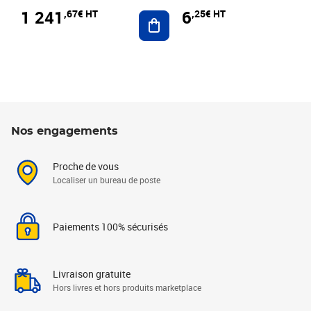
1 241
6
,67€ HT
,25€ HT
Ajouter au panier
Nos engagements
Proche de vous
Localiser un bureau de poste
Paiements 100% sécurisés
Livraison gratuite
Hors livres et hors produits marketplace