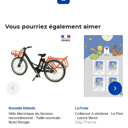
Vous pourriez également aimer
Prix 1 241,67€ HT
Prix 6,25€ HT
Nouvelle Attitude
La Poste
Vélo électrique du facteur,
Collector 4 timbres - Le Petit P
reconditionné - Taille normale -
- Lettre Verte
Noir/ Rouge
20g / France