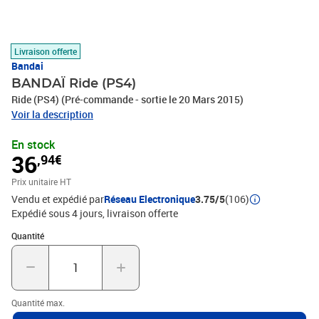
Livraison offerte
Bandai
BANDAÏ Ride (PS4)
Ride (PS4) (Pré-commande - sortie le 20 Mars 2015)
Voir la description
En stock
36
,94€
Prix unitaire HT
Vendu et expédié par
Réseau Electronique
3.75/5
(106)
Expédié sous 4 jours
livraison offerte
Quantité : 1
Quantité
Quantité max.