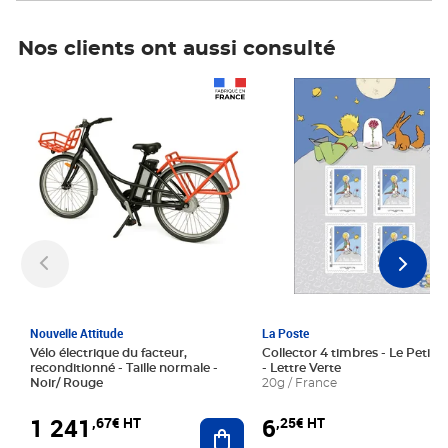
Nos clients ont aussi consulté
Prix 1 241,67€ HT
Prix 6,25€ HT
Nouvelle Attitude
La Poste
Vélo électrique du facteur,
Collector 4 timbres - Le Petit P
reconditionné - Taille normale -
- Lettre Verte
Noir/ Rouge
20g / France
1 241
6
,67€ HT
,25€ HT
Ajouter au panier