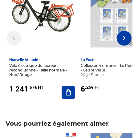
Nouvelle Attitude
La Poste
Vélo électrique du facteur,
Collector 4 timbres - Le Petit P
reconditionné - Taille normale -
- Lettre Verte
Noir/ Rouge
20g / France
1 241
6
,67€ HT
,25€ HT
Ajouter au panier
Vous pourriez également aimer
Prix 1 241,67€ HT
Prix 6,25€ HT