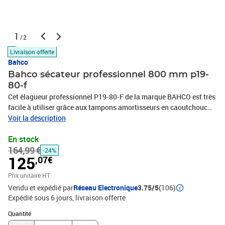
1
/2
Livraison offerte
Bahco
Bahco sécateur professionnel 800 mm p19-
80-f
Cet élagueur professionnel P19-80-F de la marque BAHCO est très
facile à utiliser grâce aux tampons amortisseurs en caoutchouc
intégrés entre les poignées. Il convient à la coupe au-dessus de la
Voir la description
tête. La tête de coupe a une lame durcie et lisse pour des coupes
En stock
puissantes. Les poignées de tube sont faites d'aluminium fort et
164,99 €
sont confortables à tenir et non fatigantes. L'outil est équipé d'un
-24%
125
,07€
système de verrouillage par boulon central. Longueur : 800 mm
Ouverture de la tête de coupe : 50 mm Poignées de tube en
Prix unitaire HT
aluminium Poids : 1,79 kg
Vendu et expédié par
Réseau Electronique
3.75/5
(106)
Expédié sous 6 jours
livraison offerte
Quantité : 1
Quantité