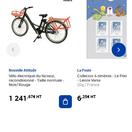
Nouvelle Attitude
La Poste
Vélo électrique du facteur,
Collector 4 timbres - Le Petit P
reconditionné - Taille normale -
- Lettre Verte
Noir/ Rouge
20g / France
1 241
6
,67€ HT
,25€ HT
Ajouter au panier