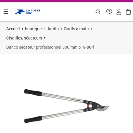
ontenu de la page
Accueil
boutique
Jardin
Outils à main
Cisailles, sécateurs
Bahco sécateur professionnel 800 mm p19-80-f
Prix barré 164,99 €
Prix 125,07€