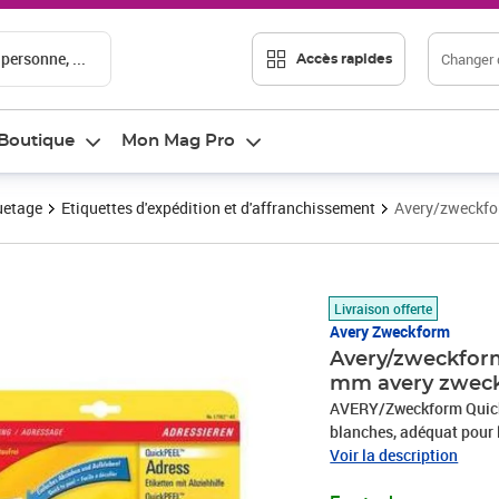
 personne, ...
Changer d
Accès rapides
Boutique
Mon Mag Pro
uetage
Etiquettes d'expédition et d'affranchissement
Avery/zweckfor
Prix 104,43€
Livraison offerte
Avery Zweckform
Avery/zweckform 
mm avery zwec
AVERY/Zweckform QuickP
blanches, adéquat pour l
géant, contenu: 5250 éti
Voir la description