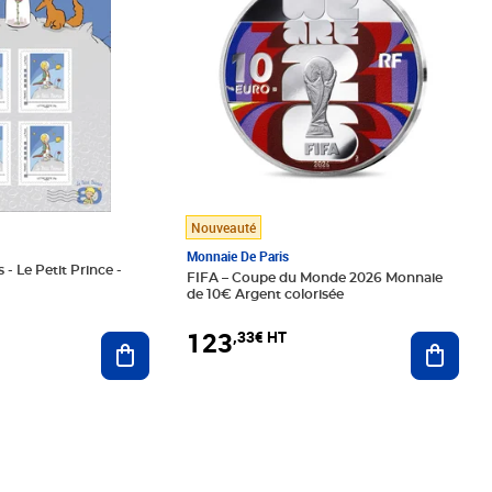
Nouveauté
Monnaie De Paris
 - Le Petit Prince -
FIFA – Coupe du Monde 2026 Monnaie
de 10€ Argent colorisée
123
,33€ HT
Ajoute
Ajouter au panier