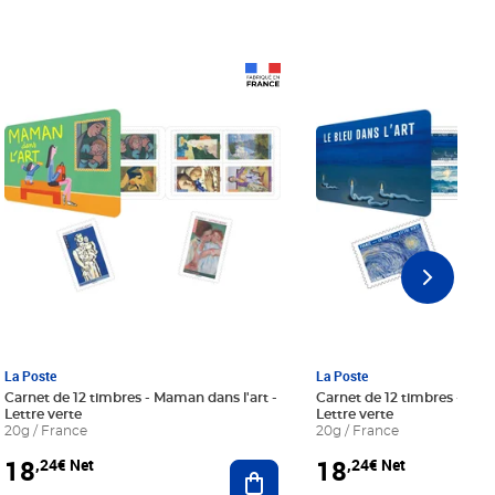
Prix 18,24€ Net
Prix 18,24€ Net
La Poste
La Poste
Carnet de 12 timbres - Maman dans l'art -
Carnet de 12 timbres - Le bl
Lettre verte
Lettre verte
20g / France
20g / France
18
18
,24€ Net
,24€ Net
r au panier
Ajouter au panier