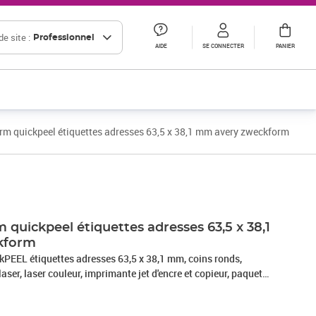
e site :
Professionnel
AIDE
SE CONNECTER
PANIER
m quickpeel étiquettes adresses 63,5 x 38,1 mm avery zweckform
quickpeel étiquettes adresses 63,5 x 38,1
kform
EEL étiquettes adresses 63,5 x 38,1 mm, coins ronds,
aser, laser couleur, imprimante jet d'encre et copieur, paquet
quettes sur 250 feuilles A4, (L7160-250)