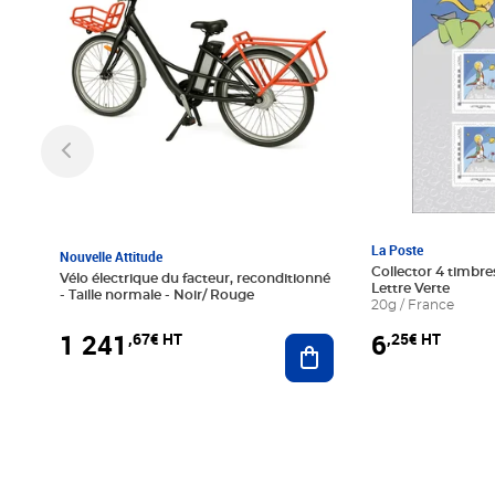
La Poste
Nouvelle Attitude
Collector 4 timbres
Vélo électrique du facteur, reconditionné
Lettre Verte
- Taille normale - Noir/ Rouge
20g / France
1 241
6
,67€ HT
,25€ HT
Ajouter au panier