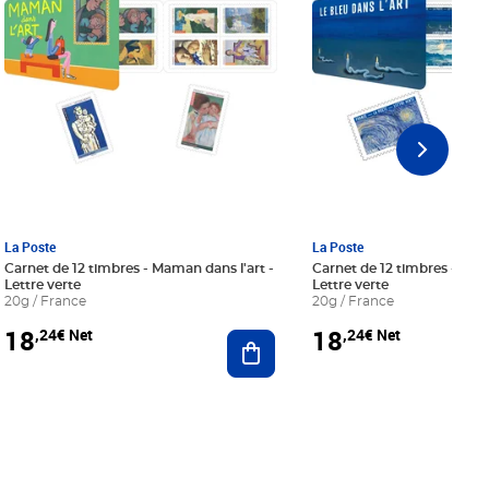
La Poste
La Poste
Carnet de 12 timbres - Maman dans l'art -
Carnet de 12 timbres - Le bl
Lettre verte
Lettre verte
20g / France
20g / France
18
18
,24€ Net
,24€ Net
r au panier
Ajouter au panier