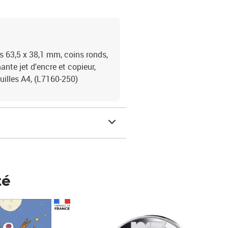
63,5 x 38,1 mm, coins ronds,
ante jet d'encre et copieur,
uilles A4, (L7160-250)
té
Prix 123,33€ HT