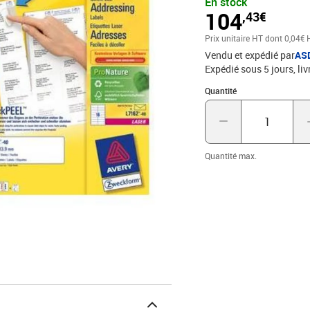
En stock
104
,43€
Prix unitaire HT
dont 0,04€ 
Vendu et expédié par
AS
Expédié sous 5 jours
liv
Quantité : 1
Quantité
Quantité max.