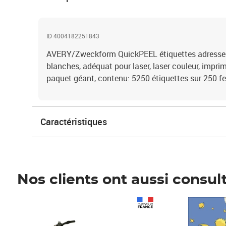
ID 4004182251843
AVERY/Zweckform QuickPEEL étiquettes adresses 
blanches, adéquat pour laser, laser couleur, imprim
paquet géant, contenu: 5250 étiquettes sur 250 fe
Caractéristiques
Nos clients ont aussi consul
Prix 1 241,67€ HT
Prix 6,25€ HT