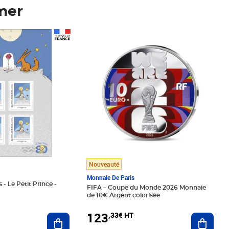
mer
Prix 123,33€ HT
Nouveauté
Monnaie De Paris
 - Le Petit Prince -
FIFA – Coupe du Monde 2026 Monnaie
de 10€ Argent colorisée
123
,33€ HT
Ajoute
Ajouter au panier