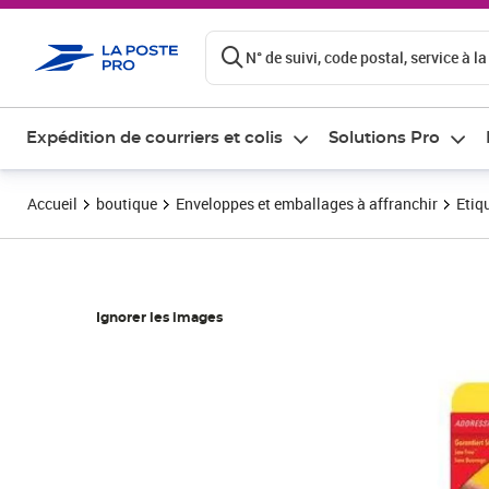
ontenu de la page
N° de suivi, code postal, service à la
Expédition de courriers et colis
Solutions Pro
Accueil
boutique
Enveloppes et emballages à affranchir
Etiq
Ignorer les images