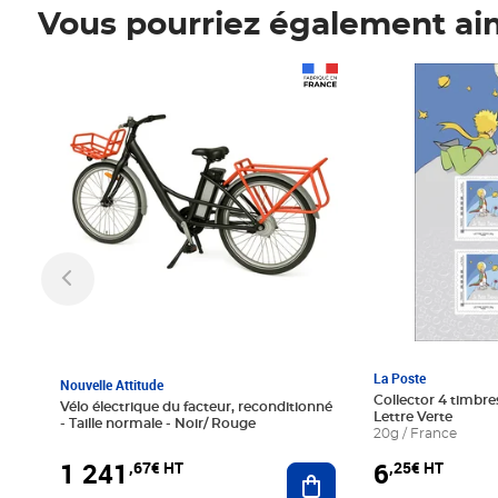
Vous pourriez également ai
Prix 1 241,67€ HT
Prix 6,25€ HT
La Poste
Nouvelle Attitude
Collector 4 timbres
Vélo électrique du facteur, reconditionné
Lettre Verte
- Taille normale - Noir/ Rouge
20g / France
1 241
6
,67€ HT
,25€ HT
Ajouter au panier