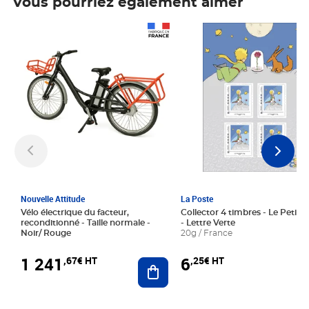
Vous pourriez également aimer
Prix 1 241,67€ HT
Prix 6,25€ HT
Nouvelle Attitude
La Poste
Vélo électrique du facteur,
Collector 4 timbres - Le Petit P
reconditionné - Taille normale -
- Lettre Verte
Noir/ Rouge
20g / France
1 241
6
,67€ HT
,25€ HT
Ajouter au panier