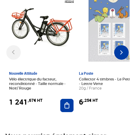
Nouvelle Attitude
La Poste
Vélo électrique du facteur,
Collector 4 timbres - Le Petit P
reconditionné - Taille normale -
- Lettre Verte
Noir/ Rouge
20g / France
1 241
6
,67€ HT
,25€ HT
Ajouter au panier