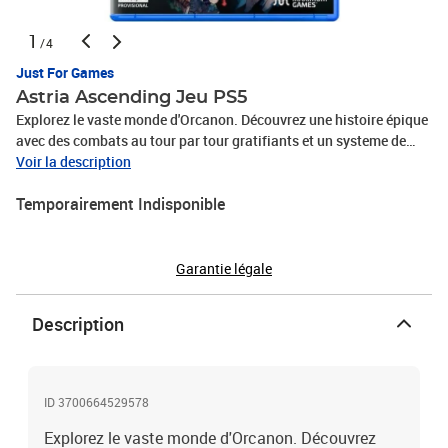
1
/4
Just For Games
Astria Ascending Jeu PS5
Explorez le vaste monde d'Orcanon. Découvrez une histoire épique
avec des combats au tour par tour gratifiants et un systeme de
personnalisation complet le tout servi par de magnifiques
Voir la description
graphismes en 4K Un récit grandiose de destin et de sacrifice.
Temporairement Indisponible
Plongez-vous dans un fascinant récit riche en trahisons sacrifices
et terreurs. En mettant l'accent sur des personnages adultes Astria
Ascending offre une expérience ma
Garantie légale
Description
ID 3700664529578
Explorez le vaste monde d'Orcanon. Découvrez