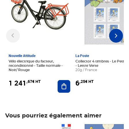
Nouvelle Attitude
La Poste
Vélo électrique du facteur,
Collector 4 timbres - Le Petit P
reconditionné - Taille normale -
- Lettre Verte
Noir/ Rouge
20g / France
1 241
6
,67€ HT
,25€ HT
Ajouter au panier
Vous pourriez également aimer
Prix 1 241,67€ HT
Prix 6,25€ HT