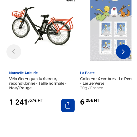
Nouvelle Attitude
La Poste
Vélo électrique du facteur,
Collector 4 timbres - Le Petit P
reconditionné - Taille normale -
- Lettre Verte
Noir/ Rouge
20g / France
1 241
6
,67€ HT
,25€ HT
Ajouter au panier