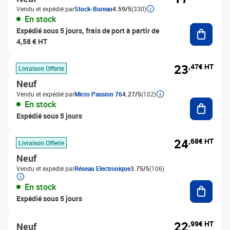
Vendu et expédié par
Stock-Bureau
4.59/5
(330)
En stock
Ajouter
Expédié sous 5 jours, frais de port à partir de
4,58 € HT
23
,47€ HT
Livraison Offerte
Neuf
Vendu et expédié par
Micro Passion 76
4.27/5
(102)
Ajouter
En stock
Expédié sous 5 jours
24
,68€ HT
Livraison Offerte
Neuf
Vendu et expédié par
Réseau Electronique
3.75/5
(106)
Ajouter
En stock
Expédié sous 5 jours
22
,99€ HT
Neuf