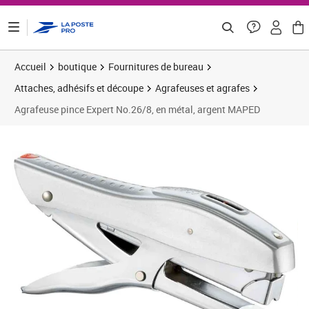
ontenu de la page
Accueil
boutique
Fournitures de bureau
Attaches, adhésifs et découpe
Agrafeuses et agrafes
Agrafeuse pince Expert No.26/8, en métal, argent MAPED
Prix 21,37€
Prix 1
Prix 2
Prix 2
Prix 2
Prix b
Prix 3