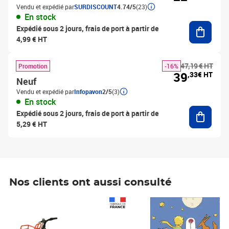
Vendu et expédié par
SURDISCOUNT
4.74/5
(23)
En stock
Ajouter
Expédié sous 2 jours, frais de port à partir de
4,99 € HT
47,19 € HT
Promotion
-16%
39
,33€ HT
Neuf
Vendu et expédié par
Infopavon
2/5
(3)
En stock
Ajouter
Expédié sous 2 jours, frais de port à partir de
5,29 € HT
Nos clients ont aussi consulté
Prix 1 241,67€ HT
Prix 6,25€ HT