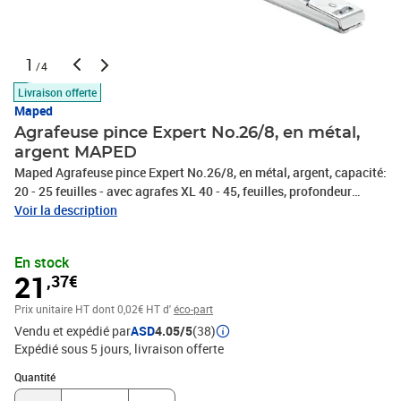
1
/4
Livraison offerte
Maped
Agrafeuse pince Expert No.26/8, en métal,
argent MAPED
Maped Agrafeuse pince Expert No.26/8, en métal, argent, capacité:
20 - 25 feuilles - avec agrafes XL 40 - 45, feuilles, profondeur
d'agrafage: 60 mm, pour agrafes 24/6, 24/8, 26/6 ou 26/8, zone
Voir la description
anti-glisse, visualisation du stock, d'agrafes, ôte-agrafes intégré,
avec trou d'accarochage, avec front loading (450510 9), dans une
En stock
boîte en carton
21
,37€
Prix unitaire HT
dont 0,02€ HT d'
éco-part
Vendu et expédié par
ASD
4.05/5
(38)
Expédié sous 5 jours
livraison offerte
Quantité : 1
Quantité