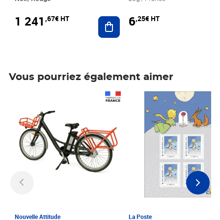
1 241
6
,67€ HT
,25€ HT
Ajouter au panier
Vous pourriez également aimer
Prix 1 241,67€ HT
Prix 6,25€ HT
Nouvelle Attitude
La Poste