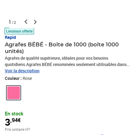
1
/2
Livraison offerte
Rapid
Agrafes BÉBÉ - Boîte de 1000 (boîte 1000
unités)
Agrafes de qualité supérieure, idéales pour vos besoins
quotidiens.Agrafes BÉBÉ renommées seulement utilisables dans
les pinces JAKY BÉBÉ 58, F84, E84 et aussi dans les pinces Leitz
Voir la description
5546.Pour agrafer jusqu'à 15 feuilles (80 g/m²).Chaque boîte
Couleur :
Rose
contient 1000 agrafes.Agrafe spéciale pour pinces Rapid JAKY
BÉBÉ 58, F84, E84 et aussi pinces Leitz 5546.Hauteur de patte 4
mm.Fil robuste cuivré pour un meilleur résultat.Arrêtes acérées
pour meilleure pénétration.
En stock
3
,94€
Prix unitaire HT