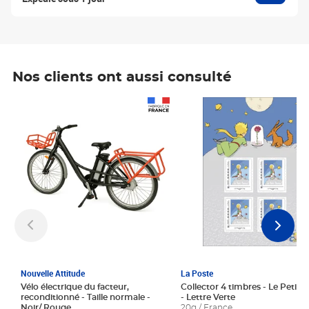
Nos clients ont aussi consulté
Prix 1 241,67€ HT
Prix 6,25€ HT
Nouvelle Attitude
La Poste
Vélo électrique du facteur,
Collector 4 timbres - Le Petit P
reconditionné - Taille normale -
- Lettre Verte
Noir/ Rouge
20g / France