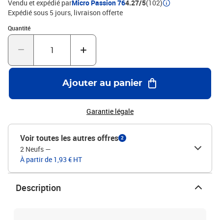
Vendu et expédié par
Micro Passion 76
4.27/5
(102)
Expédié sous 5 jours
livraison offerte
Quantité : 1
Quantité
Ajouter au panier
Garantie légale
Voir toutes les autres offres
2
2 Neufs
—
À partir de 1,93 € HT
Description