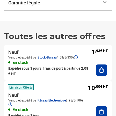
Garantie légale
Toutes les autres offres
1
,93€ HT
Neuf
Vendu et expédié par
Stock-Bureau
4.59/5
(330)
En stock
Ajouter
Expédié sous 3 jours, frais de port à partir de 2,08
€ HT
10
,00€ HT
Livraison Offerte
Neuf
Vendu et expédié par
Réseau Electronique
3.75/5
(106)
Ajouter
En stock
Expédié sous 1 jour