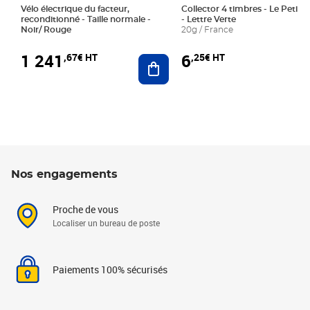
Vélo électrique du facteur,
Collector 4 timbres - Le Petit P
reconditionné - Taille normale -
- Lettre Verte
Noir/ Rouge
20g / France
1 241
6
,67€ HT
,25€ HT
Ajouter au panier
Nos engagements
Proche de vous
Localiser un bureau de poste
Paiements 100% sécurisés