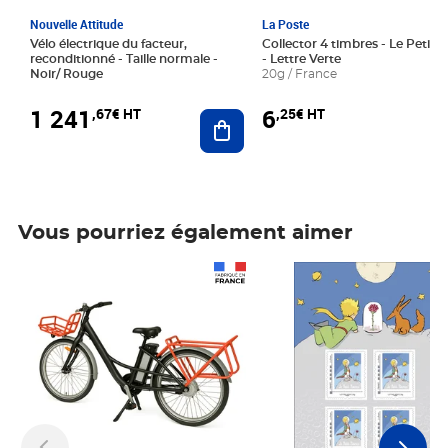
Nouvelle Attitude
La Poste
Vélo électrique du facteur,
Collector 4 timbres - Le Petit P
reconditionné - Taille normale -
- Lettre Verte
Noir/ Rouge
20g / France
1 241
6
,67€ HT
,25€ HT
Ajouter au panier
Vous pourriez également aimer
Prix 1 241,67€ HT
Prix 6,25€ HT