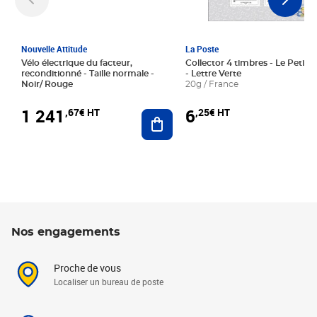
Nouvelle Attitude
La Poste
Vélo électrique du facteur,
Collector 4 timbres - Le Petit P
reconditionné - Taille normale -
- Lettre Verte
Noir/ Rouge
20g / France
1 241
6
,67€ HT
,25€ HT
Ajouter au panier
Nos engagements
Proche de vous
Localiser un bureau de poste