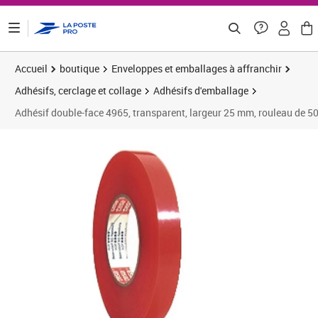
ontenu de la page
Accueil
boutique
Enveloppes et emballages à affranchir
Adhésifs, cerclage et collage
Adhésifs d'emballage
Adhésif double-face 4965, transparent, largeur 25 mm, rouleau de 5
Prix 41,20€
Prix 4