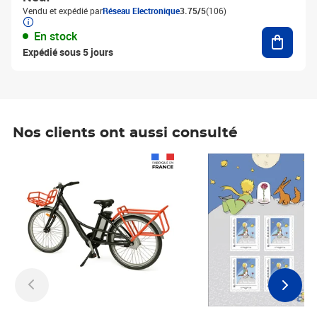
Vendu et expédié par
Réseau Electronique
3.75/5
(106)
Ajouter
En stock
Expédié sous 5 jours
Nos clients ont aussi consulté
Prix 1 241,67€ HT
Prix 6,25€ HT