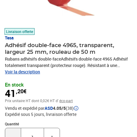
Livraison offerte
Tesa
Adhésif double-face 4965, transparent,
largeur 25 mm, rouleau de 50 m
Rubans adhésifs double-faceAdhésifs double-face 4965 Adhésif
totalement transparent (protecteur rouge). Résistant à une
température élevée.Excellente fixation des plastiques, de profilés
Voir la description
EPDM et caoutchouc. Fixation de baguettes dans l'inDescriptionLe
En stock
produit Adhésif totalement transparent (protecteur rouge).
41
,20€
Résistant à une température élevée.Excellente fixation des
plastiques, de profilés EPDM et caoutchouc. Fixation de baguettes
Prix unitaire HT
dont 0,02€ HT d'
éco-part
dans l'industrie du meuble.Caractéristiques
Vendu et expédié par
ASD
4.05/5
(38)
Expédié sous 5 jours
livraison offerte
Quantité : 1
Quantité