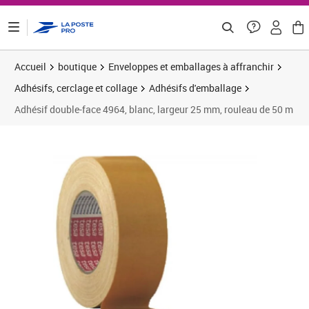
ontenu de la page
Accueil
boutique
Enveloppes et emballages à affranchir
Adhésifs, cerclage et collage
Adhésifs d'emballage
Adhésif double-face 4964, blanc, largeur 25 mm, rouleau de 50 m
Prix 29,37€
Prix 3
Prix 3