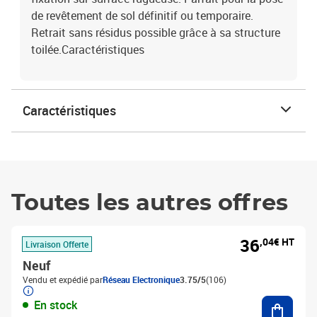
de revêtement de sol définitif ou temporaire.
Retrait sans résidus possible grâce à sa structure
toilée.Caractéristiques
Caractéristiques
Toutes les autres offres
36
,04€ HT
Livraison Offerte
Neuf
Vendu et expédié par
Réseau Electronique
3.75/5
(106)
Ajouter
En stock