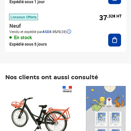
Expédié sous 1 jour
37
,32€ HT
Livraison Offerte
Neuf
Vendu et expédié par
ASD
4.05/5
(38)
Ajouter
En stock
Expédié sous 5 jours
Nos clients ont aussi consulté
Prix 1 241,67€ HT
Prix 6,25€ HT