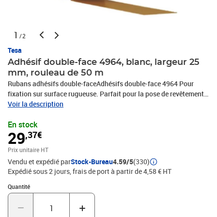
1
/2
Tesa
Adhésif double-face 4964, blanc, largeur 25
mm, rouleau de 50 m
Rubans adhésifs double-faceAdhésifs double-face 4964 Pour
fixation sur surface rugueuse. Parfait pour la pose de revêtement
de sol définitif ou temporaire. Retrait sans résidus possible grâce
Voir la description
à sa structure toilée.DescriptionLe produit Pour fixation sur
En stock
surface rugueuse. Parfait pour la pose de revêtement de sol
29
,37€
définitif ou temporaire. Retrait sans résidus possible grâce à sa
structure toilée.Caractéristiques
Prix unitaire HT
Vendu et expédié par
Stock-Bureau
4.59/5
(330)
Expédié sous 2 jours, frais de port à partir de 4,58 € HT
Quantité : 1
Quantité