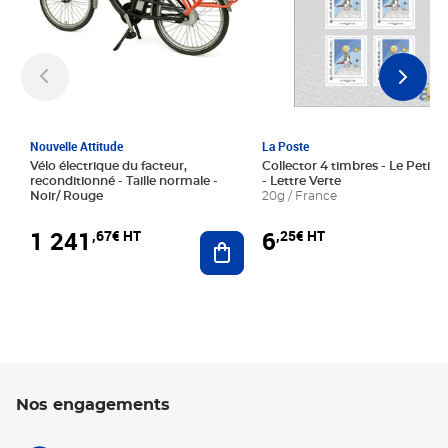
Nouvelle Attitude
La Poste
Vélo électrique du facteur,
Collector 4 timbres - Le Petit P
reconditionné - Taille normale -
- Lettre Verte
Noir/ Rouge
20g / France
1 241
6
,67€ HT
,25€ HT
Ajouter au panier
Nos engagements