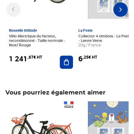
Nouvelle Attitude
La Poste
Vélo électrique du facteur,
Collector 4 timbres - Le Petit P
reconditionné - Taille normale -
- Lettre Verte
Noir/ Rouge
20g / France
1 241
6
,67€ HT
,25€ HT
Ajouter au panier
Vous pourriez également aimer
Prix 1 241,67€ HT
Prix 6,25€ HT