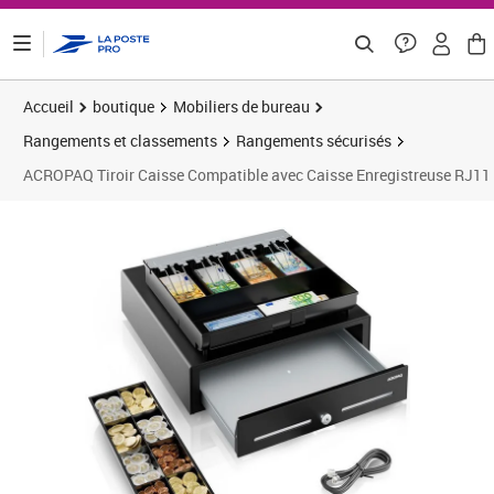
ontenu de la page
Accueil
boutique
Mobiliers de bureau
Rangements et classements
Rangements sécurisés
ACROPAQ Tiroir Caisse Compatible avec Caisse Enregistreuse RJ11 
Prix barré 79,16 €
Prix 62,46€
Prix 9