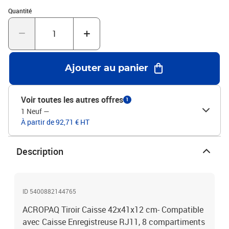
Quantité : 1
pour les reçus ou les gros billets-Dimensions : 410 x 415 x 115
Quantité
mm- Poids : 6,5 kg- Couleur : noir -Câble : 1,5 m RJ11 inclus
Ajouter au panier
Voir toutes les autres offres
1
1 Neuf
—
À partir de 92,71 € HT
Description
ID 5400882144765
ACROPAQ Tiroir Caisse 42x41x12 cm- Compatible
avec Caisse Enregistreuse RJ11, 8 compartiments