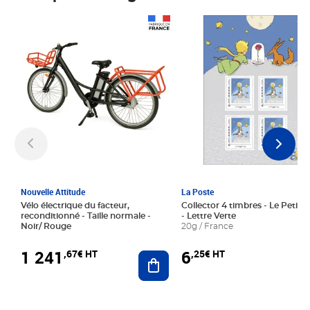
Prix 1 241,67€ HT
Prix 6,25€ HT
Nouvelle Attitude
La Poste
Vélo électrique du facteur,
Collector 4 timbres - Le Petit P
reconditionné - Taille normale -
- Lettre Verte
Noir/ Rouge
20g / France
1 241
6
,67€ HT
,25€ HT
Ajouter au panier