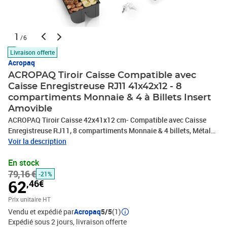
1
/6
Livraison offerte
Acropaq
ACROPAQ Tiroir Caisse Compatible avec
Caisse Enregistreuse RJ11 41x42x12 - 8
compartiments Monnaie & 4 à Billets Insert
Amovible
ACROPAQ Tiroir Caisse 42x41x12 cm- Compatible avec Caisse
Enregistreuse RJ11, 8 compartiments Monnaie & 4 billets, Métal
Robuste. Le tiroir-caisse ACROPAQ offre une solution robuste et
Voir la description
fiable pour le secteur de la vente au détail. Avec une construction
En stock
métallique durable, des options d’ouverture flexibles et un
79,16 €
agencement pratique, il garantit un stockage sécurisé et efficace
-21%
62
,46€
de l’argent.Informations sur le produit : - Matériau : Boîtier
métallique - Ouverture : Électronique (RJ11, 24V) ou manuelle
Prix unitaire HT
(clé) - Verrouillage : 3 positions (manuel, fermé, veille) -
Vendu et expédié par
Acropaq
5/5
(1)
Disposition des compartiments : 8 compartiments à pièces
Expédié sous 2 jours
livraison offerte
(amovibles), 4 compartiments à billets - Fentes pour supports : 2