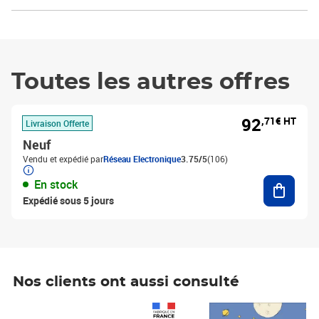
Toutes les autres offres
92
,71€ HT
Livraison Offerte
Neuf
Vendu et expédié par
Réseau Electronique
3.75/5
(106)
Ajouter
En stock
Expédié sous 5 jours
Nos clients ont aussi consulté
Prix 1 241,67€ HT
Prix 6,25€ HT