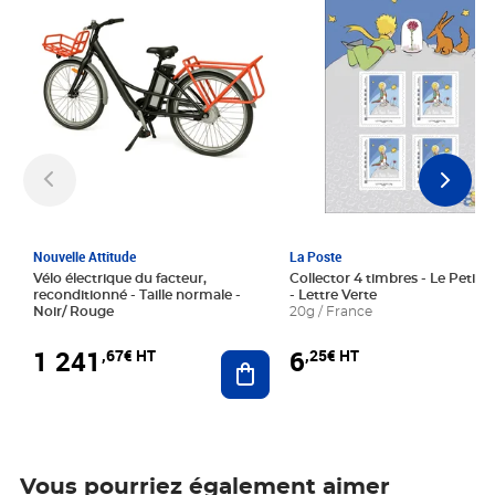
Nouvelle Attitude
La Poste
Vélo électrique du facteur,
Collector 4 timbres - Le Petit P
reconditionné - Taille normale -
- Lettre Verte
Noir/ Rouge
20g / France
1 241
6
,67€ HT
,25€ HT
Ajouter au panier
Vous pourriez également aimer