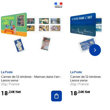
Prix 18,24€ Net
Prix 18,24€ Net
La Poste
La Poste
Carnet de 12 timbres - Maman dans l'art -
Carnet de 12 timbres - Le bl
Lettre verte
Lettre verte
20g / France
20g / France
18
18
,24€ Net
,24€ Net
r au panier
Ajouter au panier