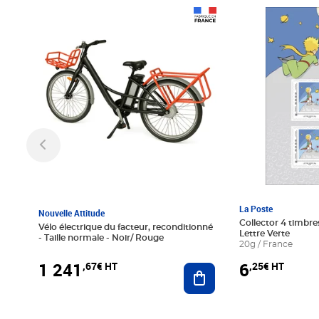
Prix 1 241,67€ HT
Prix 6,25€ HT
La Poste
Nouvelle Attitude
Collector 4 timbres
Vélo électrique du facteur, reconditionné
Lettre Verte
- Taille normale - Noir/ Rouge
20g / France
1 241
6
,67€ HT
,25€ HT
Ajouter au panier