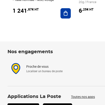
- Taille normale - Noir/ Rouge
20g / France
1 241
6
,67€ HT
,25€ HT
Ajouter au panier
Nos engagements
Proche de vous
Localiser un bureau de poste
Applications La Poste
Toutes nos apps