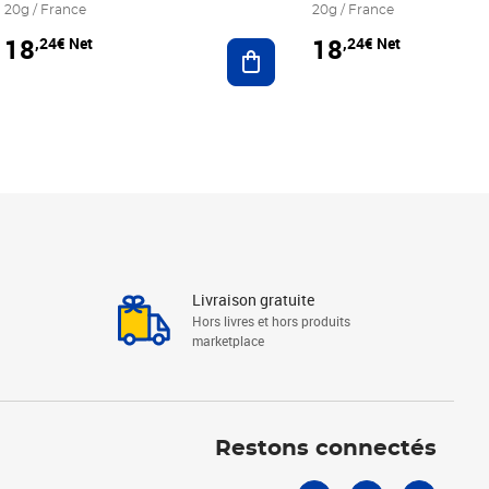
20g / France
20g / France
18
18
,24€ Net
,24€ Net
r au panier
Ajouter au panier
Livraison gratuite
Hors livres et hors produits
marketplace
Linkedin
Facebook
Youtube
Restons connectés