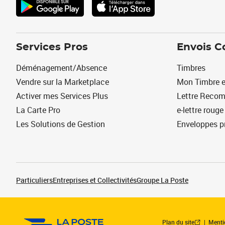
Services Pros
Envois C
Déménagement/Absence
Timbres
Vendre sur la Marketplace
Mon Timbre e
Activer mes Services Plus
Lettre Reco
La Carte Pro
e-lettre rouge
Les Solutions de Gestion
Enveloppes p
Particuliers
Entreprises et Collectivités
Groupe La Poste
Plan du site
Menti