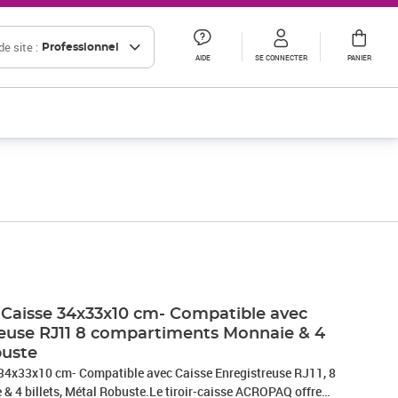
e site :
Professionnel
AIDE
SE CONNECTER
PANIER
Prix 76,70€ HT
Caisse 34x33x10 cm- Compatible avec
reuse RJ11 8 compartiments Monnaie & 4
buste
34x33x10 cm- Compatible avec Caisse Enregistreuse RJ11, 8
 4 billets, Métal Robuste.Le tiroir-caisse ACROPAQ offre