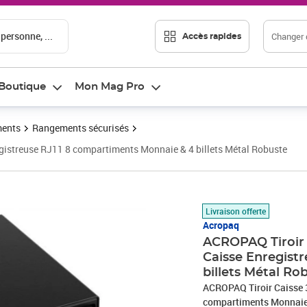
 personne, ...
Changer d
Accès rapides
Boutique
Mon Mag Pro
ments
Rangements sécurisés
istreuse RJ11 8 compartiments Monnaie & 4 billets Métal Robuste
Prix barré 66,66 €
Prix 45,79€
Livraison offerte
Acropaq
ACROPAQ Tiroir 
Caisse Enregist
billets Métal Ro
ACROPAQ Tiroir Caisse 
compartiments Monnaie &