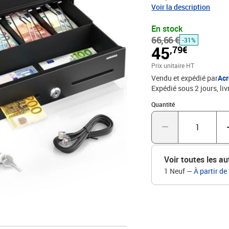
une solution robuste et f
Voir la description
construction métallique 
En stock
pratique. il garantit un 
66,66 €
produit : - Matériau : Bo
-31%
45
,79€
manuelle (clé) - Verrouil
compartiments : 8 compa
Prix unitaire HT
supports : 2 pour les re
Vendu et expédié par
Ac
Poids : 3,7 kg - Couleur 
Expédié sous 2 jours
liv
Quantité : 1
Quantité
Voir toutes les au
1 Neuf
—
À partir de