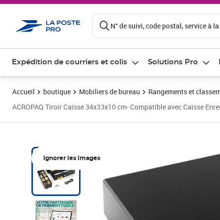
ontenu de la page
N° de suivi, code postal, service à la
Expédition de courriers et colis
Solutions Pro
Accueil
boutique
Mobiliers de bureau
Rangements et classe
ACROPAQ Tiroir Caisse 34x33x10 cm- Compatible avec Caisse Enreg
Ignorer les images