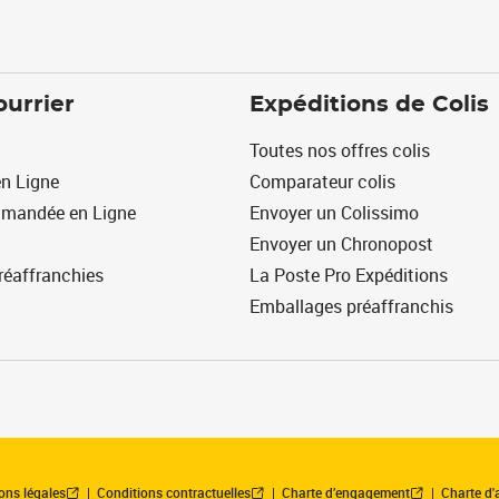
ourrier
Expéditions de Colis
Toutes nos offres colis
n Ligne
Comparateur colis
mmandée en Ligne
Envoyer un Colissimo
Envoyer un Chronopost
réaffranchies
La Poste Pro Expéditions
Emballages préaffranchis
ons légales
Conditions contractuelles
Charte d’engagement
Charte d'a