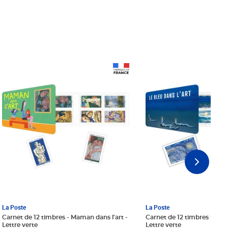
Prix 18,24€ Net
Prix 18,24€ Net
La Poste
La Poste
Carnet de 12 timbres - Maman dans l'art -
Carnet de 12 timbres - Le bl
Lettre verte
Lettre verte