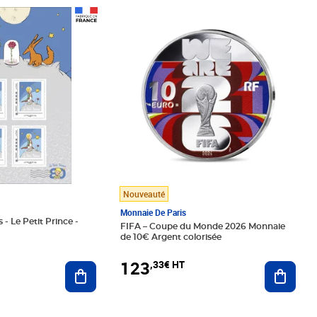
Prix 123,33€ HT
Nouveauté
Monnaie De Paris
 - Le Petit Prince -
FIFA – Coupe du Monde 2026 Monnaie
de 10€ Argent colorisée
123
,33€ HT
Ajoute
Ajouter au panier