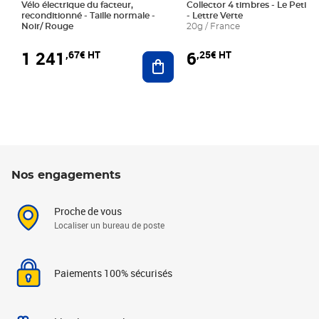
Vélo électrique du facteur,
Collector 4 timbres - Le Petit P
reconditionné - Taille normale -
- Lettre Verte
Noir/ Rouge
20g / France
1 241
6
,67€ HT
,25€ HT
Ajouter au panier
Nos engagements
Proche de vous
Localiser un bureau de poste
Paiements 100% sécurisés