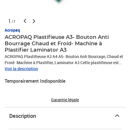
1
/7
Acropaq
ACROPAQ Plastifieuse A3- Bouton Anti
Bourrage Chaud et Froid- Machine à
Plastifier Laminator A3
ACROPAQ Plastifieuse A3 A4 A5- Bouton Anti Bourrage, Chaud et
Froid- Machine à Plastifier, Laminator A3 Cette plastifieuse est
l'appareil idéal pour la maison ou le bureau. Elle traite les papiers
Voir la description
et les photos d'une largeur maximale de 33 cm. Avec ses options
Temporairement Indisponible
de plastification à chaud ou à froid et son système à deux
rouleaux, il garantit des résultats parfaits à chaque fois. Son
système avancé d'élimination des bourrages assure un
fonctionnement en douceur. Pratique pour une utilisation à la
Garantie légale
maison ou au bureau.
Description