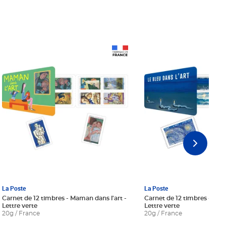
Prix 18,24€ Net
Prix 18,24€ Net
La Poste
La Poste
Carnet de 12 timbres - Maman dans l'art -
Carnet de 12 timbres - Le bl
Lettre verte
Lettre verte
20g / France
20g / France