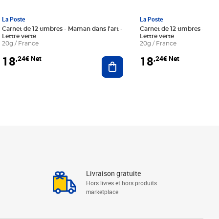
La Poste
La Poste
Carnet de 12 timbres - Maman dans l'art -
Carnet de 12 timbres - Le bl
Lettre verte
Lettre verte
20g / France
20g / France
18
18
,24€ Net
,24€ Net
r au panier
Ajouter au panier
Livraison gratuite
Hors livres et hors produits
marketplace