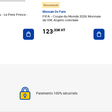
Nouveauté
Monnaie De Paris
 - Le Petit Prince -
FIFA – Coupe du Monde 2026 Monnaie
de 10€ Argent colorisée
123
,33€ HT
Ajoute
Ajouter au panier
Paiements 100% sécurisés