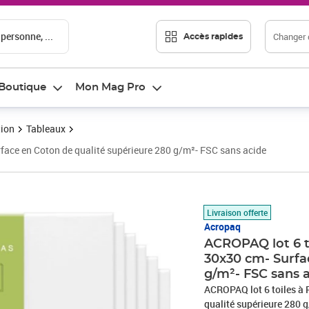
 personne, ...
Changer d
Accès rapides
Boutique
Mon Mag Pro
tion
Tableaux
face en Coton de qualité supérieure 280 g/m²- FSC sans acide
Prix barré 22,49 €
Prix 18,29€
Livraison offerte
Acropaq
ACROPAQ lot 6 t
30x30 cm- Surfa
g/m²- FSC sans 
ACROPAQ lot 6 toiles à 
qualité supérieure 280 