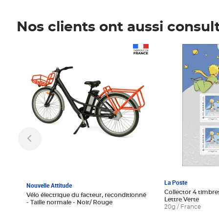
Nos clients ont aussi consul
Prix 1 241,67€ HT
Prix 6,25€ HT
La Poste
Nouvelle Attitude
Collector 4 timbres
Vélo électrique du facteur, reconditionné
Lettre Verte
- Taille normale - Noir/ Rouge
20g / France