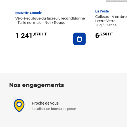
La Poste
Nouvelle Attitude
Collector 4 timbres
Vélo électrique du facteur, reconditionné
Lettre Verte
- Taille normale - Noir/ Rouge
20g / France
1 241
6
,67€ HT
,25€ HT
Ajouter au panier
Nos engagements
Proche de vous
Localiser un bureau de poste