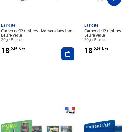
La Poste
La Poste
Carnet de 12 timbres - Maman dans l'art -
Carnet de 12 timbres - Le bl
Lettre verte
Lettre verte
20g / France
20g / France
18
18
,24€ Net
,24€ Net
r au panier
Ajouter au panier
Prix 18,24€ Net
Prix 18,24€ Net