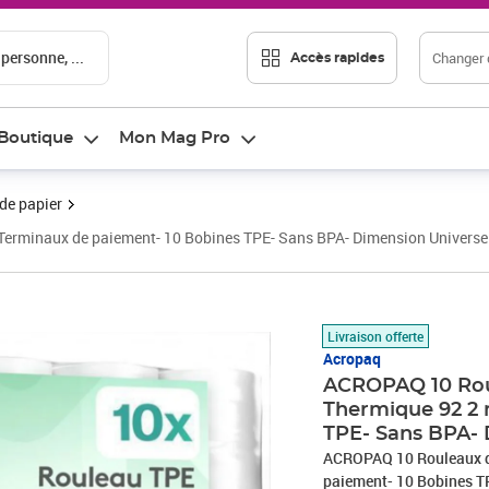
 personne, ...
Changer d
Accès rapides
Boutique
Mon Mag Pro
de papier
rminaux de paiement- 10 Bobines TPE- Sans BPA- Dimension Universe
Prix barré 37,49 €
Prix 29,96€
Livraison offerte
Acropaq
ACROPAQ 10 Rou
Thermique 92 2 
TPE- Sans BPA- 
ACROPAQ 10 Rouleaux d
paiement- 10 Bobines TPE- San