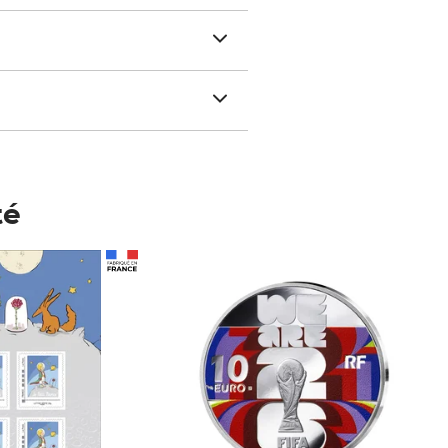
té
Prix 123,33€ HT