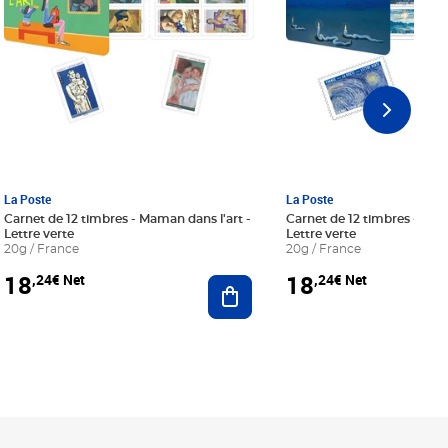
La Poste
La Poste
Carnet de 12 timbres - Maman dans l'art -
Carnet de 12 timbres - Le bl
Lettre verte
Lettre verte
20g / France
20g / France
18
18
,24€ Net
,24€ Net
r au panier
Ajouter au panier