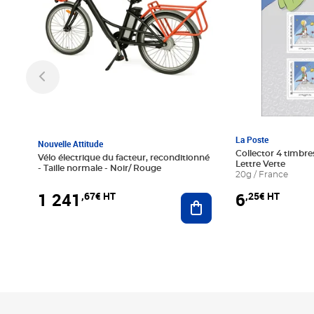
La Poste
Nouvelle Attitude
Collector 4 timbres
Vélo électrique du facteur, reconditionné
Lettre Verte
- Taille normale - Noir/ Rouge
20g / France
1 241
6
,67€ HT
,25€ HT
Ajouter au panier