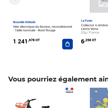
La Poste
Nouvelle Attitude
Collector 4 timbres
Vélo électrique du facteur, reconditionné
Lettre Verte
- Taille normale - Noir/ Rouge
20g / France
1 241
6
,67€ HT
,25€ HT
Ajouter au panier
Vous pourriez également ai
Prix 1 241,67€ HT
Prix 6,25€ HT