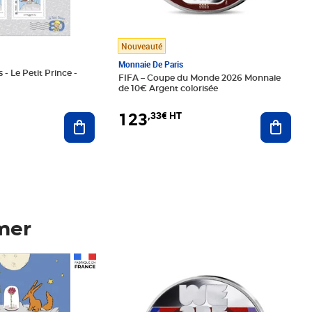
Nouveauté
Monnaie De Paris
 - Le Petit Prince -
FIFA – Coupe du Monde 2026 Monnaie
de 10€ Argent colorisée
123
,33€ HT
Ajoute
Ajouter au panier
mer
Prix 123,33€ HT