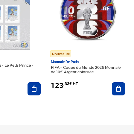
Nouveauté
Monnaie De Paris
 - Le Petit Prince -
FIFA – Coupe du Monde 2026 Monnaie
de 10€ Argent colorisée
123
,33€ HT
Ajoute
Ajouter au panier