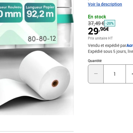
papier thermique de qua
Voir la description
qualité et de fiabilité.
En stock
compatibilité sans faill
37,49 €
à la directive RoHS et c
-20%
29
,96€
qui permet d'éliminer le
supérieures. Information
Prix unitaire HT
48 g/m².- Dimensions du
Vendu et expédié par
Ac
92,2 mètres- Type de rou
Expédié sous 5 jours
liv
Utilisation : Imprimante
Quantité : 1
: 3,7 kg
Quantité