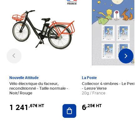
Prix 1 241,67€ HT
Prix 6,25€ HT
Nouvelle Attitude
La Poste
Vélo électrique du facteur,
Collector 4 timbres - Le Petit P
reconditionné - Taille normale -
- Lettre Verte
Noir/ Rouge
20g / France
1 241
6
,67€ HT
,25€ HT
Ajouter au panier