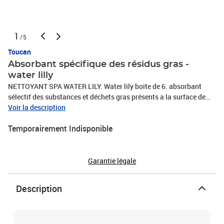
1
/5
Toucan
Absorbant spécifique des résidus gras -
water lilly
NETTOYANT SPA WATER LILY. Water lily boite de 6. absorbant
sélectif des substances et déchets gras présents a la surface de
l'eau. Sa forme découpée permet d'allonger le périmètre de contact
Voir la description
avec les polluants et renforce son efficacité.
Temporairement Indisponible
Garantie légale
Description