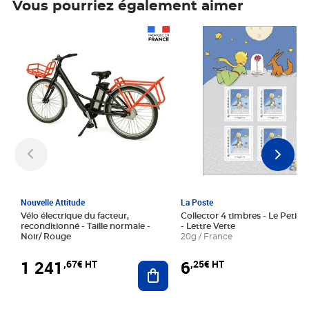
Vous pourriez également aimer
Prix 1 241,67€ HT
Prix 6,25€ HT
Nouvelle Attitude
La Poste
Vélo électrique du facteur,
Collector 4 timbres - Le Petit P
reconditionné - Taille normale -
- Lettre Verte
Noir/ Rouge
20g / France
1 241
6
,67€ HT
,25€ HT
Ajouter au panier