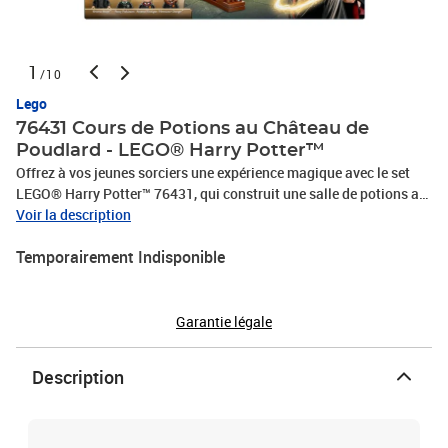
1
/10
Lego
76431 Cours de Potions au Château de
Poudlard - LEGO® Harry Potter™
Offrez à vos jeunes sorciers une expérience magique avec le set
LEGO® Harry Potter™ 76431, qui construit une salle de potions au
château de Poudlard. Conçu pour les enfants dès 8 ans, ce jouet
Voir la description
comprend un tableau d'instructions, des flacons et un chaudron
Temporairement Indisponible
pour des heures de jeu créatif. Les minifigurines du professeur
Rogue, d'Hermione, de Pansy et de Seamus permettent de recréer
des scènes emblématiques. Avec 14 portraits de Poudlard à
collectionner, ce set fait partie d'une gamme modulable pour
Garantie légale
construire un château complet. C'est le cadeau idéal pour les
passionnés de Harry Potter.
Description