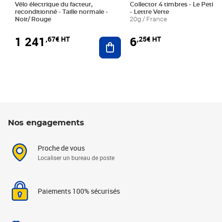
Vélo électrique du facteur,
Collector 4 timbres - Le Petit P
reconditionné - Taille normale -
- Lettre Verte
Noir/ Rouge
20g / France
1 241
6
,67€ HT
,25€ HT
Ajouter au panier
Nos engagements
Proche de vous
Localiser un bureau de poste
Paiements 100% sécurisés