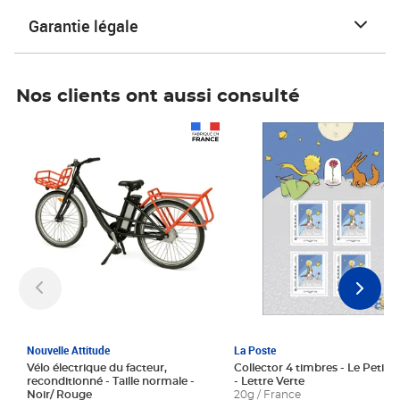
Garantie légale
Nos clients ont aussi consulté
Prix 1 241,67€ HT
Prix 6,25€ HT
Nouvelle Attitude
La Poste
Vélo électrique du facteur,
Collector 4 timbres - Le Petit P
reconditionné - Taille normale -
- Lettre Verte
Noir/ Rouge
20g / France