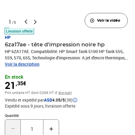
1
Voir la vidéo
/5
Livraison offerte
HP
6za17ae - tête d'impression noire hp
HP 6ZA17AE. Compatibilité: HP Smart Tank 5100 HP Tank 555,
559, 570, 655, Technologie d'impression: A jet d'encre thermique,
Couleurs d'impression: Noir. Largeur: 116,3 mm, Profondeur: 36,5
Voir la description
mm, Hauteur: 100,9 mm. Largeur du colis: 116,3 mm, Profondeur
En stock
du colis: 36,5 mm, Hauteur du colis: 100,9 mm. Casier principal
21
,35€
(externe) par palette: 40 pièce(s), Produits par palette: 2400
pièce(s), Couches par palette: 5 pièce(s)
Prix unitaire HT
dont 0,06€ HT d'
éco-part
Vendu et expédié par
ASD
4.05/5
(38)
Expédié sous 9 jours
livraison offerte
Quantité : 1
Quantité