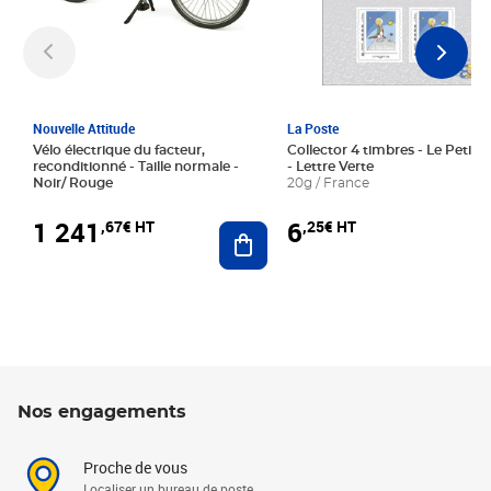
Nouvelle Attitude
La Poste
Vélo électrique du facteur,
Collector 4 timbres - Le Petit P
reconditionné - Taille normale -
- Lettre Verte
Noir/ Rouge
20g / France
1 241
6
,67€ HT
,25€ HT
Ajouter au panier
Nos engagements
Proche de vous
Localiser un bureau de poste