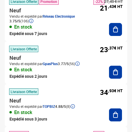
27,49 € HT
Livraison Offerte
Promotion
-22%
21
,43€ HT
Neuf
Vendu et expédié par
Réseau Electronique
3.75/5
(106)
Ajouter
En stock
Expédié sous 7 jours
23
,37€ HT
Livraison Offerte
Neuf
Vendu et expédié par
GpasPlus
3.77/5
(56)
Ajouter
En stock
Expédié sous 2 jours
34
,93€ HT
Livraison Offerte
Neuf
Vendu et expédié par
TOPBIZ
4.88/5
(8)
Ajouter
En stock
Expédié sous 3 jours