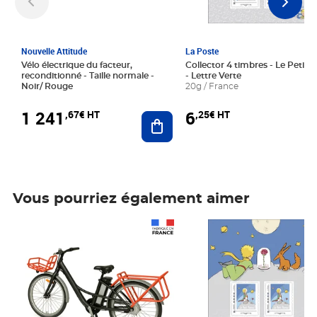
Nouvelle Attitude
La Poste
Vélo électrique du facteur,
Collector 4 timbres - Le Petit P
reconditionné - Taille normale -
- Lettre Verte
Noir/ Rouge
20g / France
1 241
6
,67€ HT
,25€ HT
Ajouter au panier
Vous pourriez également aimer
Prix 1 241,67€ HT
Prix 6,25€ HT