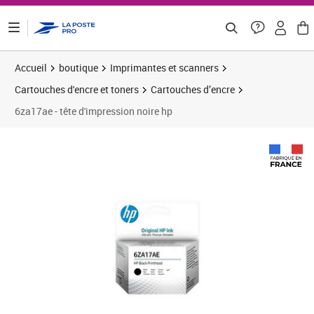
ontenu de la page
Accueil
boutique
Imprimantes et scanners
Cartouches d'encre et toners
Cartouches d’encre
6za17ae - tête d'impression noire hp
Prix 21,35€
Prix b
Prix 2
Prix 2
Prix 3
Prix b
Prix 2