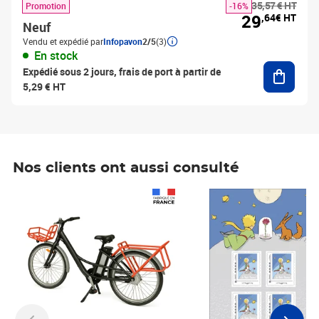
35,57 € HT
Promotion
-16%
29
,64€ HT
Neuf
Vendu et expédié par
Infopavon
2/5
(3)
En stock
Ajouter
Expédié sous 2 jours, frais de port à partir de
5,29 € HT
Nos clients ont aussi consulté
Prix 1 241,67€ HT
Prix 6,25€ HT