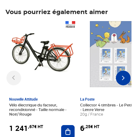
Vous pourriez également aimer
Prix 1 241,67€ HT
Prix 6,25€ HT
Nouvelle Attitude
La Poste
Vélo électrique du facteur,
Collector 4 timbres - Le Petit P
reconditionné - Taille normale -
- Lettre Verte
Noir/ Rouge
20g / France
1 241
6
,67€ HT
,25€ HT
Ajouter au panier