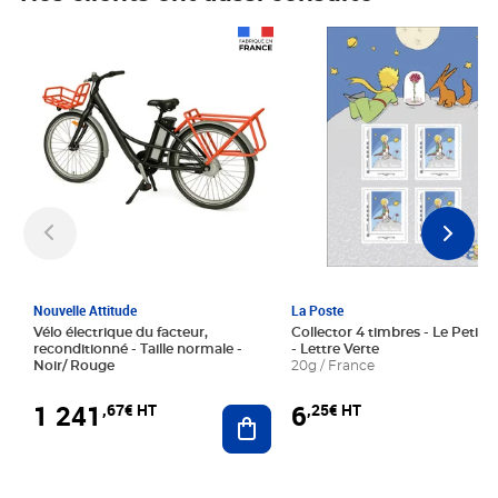
Prix 1 241,67€ HT
Prix 6,25€ HT
Nouvelle Attitude
La Poste
Vélo électrique du facteur,
Collector 4 timbres - Le Petit P
reconditionné - Taille normale -
- Lettre Verte
Noir/ Rouge
20g / France
1 241
6
,67€ HT
,25€ HT
Ajouter au panier