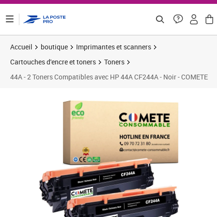
ontenu de la page
Accueil
boutique
Imprimantes et scanners
Cartouches d'encre et toners
Toners
44A - 2 Toners Compatibles avec HP 44A CF244A - Noir - COMETE
Prix barré 24,92 €
Prix 23,25€