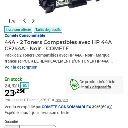
1
/6
Livraison offerte
Tarifs dégressifs
Comète Consommable
44A - 2 Toners Compatibles avec HP 44A
CF244A - Noir - COMETE
Pack de 2 Toners Compatibles avec HP 44A - Noir - Marque
française POUR LE REMPLACEMENT D'UN TONER HP 44A :
Parfait pour remplacer les cartouches de toner HP CF244A et 44A,
Voir la description
ce pack contient 2 toners 44A et est compatible avec différents
En stock
modèles d'imprimantes laser tout en offrant la même qualité
Ce produit bénéficie
24,92 €
qu'une cartouche d'origine.COMPATIBILITÉ : Ce toner est
-6%
de
prix dégressifs
23
,25€
compatible avec les imprimantes HP CF244A LaserJet Pro M15
M15a M15w M16 M16a M16w M17 M17a M17w, HP LaserJet Pro
Prix unitaire HT
dont 0,27€ HT d'
éco-part
MFP M28 M28a M28w M29 M29a M29w. QUALITÉ
Vendu et expédié par
COMETE CONSOMMABLE
4.39/5
(69)
PROFESSIONNELLE : 100 % compatible avec les imprimantes HP
Expédié sous 1 jour
livraison offerte
44A pour lesquelles il est conçu, ce toner 44A offre un rendement
Quantité : 1
de 1000 pages par cartouche de toner 44A (pour une couverture de
Quantité
5 % par page), ainsi qu'une impression de haute qualité.