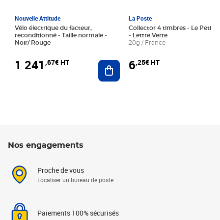
Nouvelle Attitude
La Poste
Vélo électrique du facteur,
Collector 4 timbres - Le Petit P
reconditionné - Taille normale -
- Lettre Verte
Noir/ Rouge
20g / France
1 241
6
,67€ HT
,25€ HT
Ajouter au panier
Nos engagements
Proche de vous
Localiser un bureau de poste
Paiements 100% sécurisés