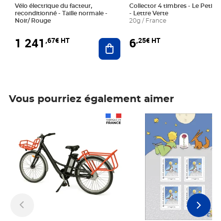
Vélo électrique du facteur,
Collector 4 timbres - Le Petit P
reconditionné - Taille normale -
- Lettre Verte
Noir/ Rouge
20g / France
1 241
6
,67€ HT
,25€ HT
Ajouter au panier
Vous pourriez également aimer
Prix 1 241,67€ HT
Prix 6,25€ HT