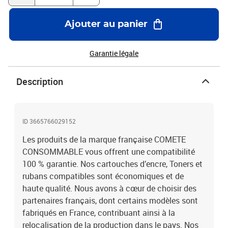
réduisant leur coût d'achat. Selon les modèles de cartouche, vous
pourrez réaliser des économies jusqu'à 50 % du prix des
Ajouter au panier
consommables d'origine ! De plus, en cas de problème, l'utilisation
de nos cartouches et toners ne remet pas en cause la garantie
fabricant de l'appareil avec lequel vous les employez et vous
Garantie légale
bénéficiez d’un service Clients accessibles directement et
facilement par téléphone ou par mail. Nos conseillers spécialisés
Description
sont basés en France et répondent à vos questions et demandes
avec sérieux Fiers de nous engager pour la protection de
l'environnement, nous vous proposons des cartouches recyclées et
des enveloppes de retour pour recycler vos cartouches usagées. Et
ID 3665766029152
pour garantir une livraison rapide, nous choisissons des
transporteurs fiables et nous gardons un large choix de références
Les produits de la marque française COMETE
en stock !
CONSOMMABLE vous offrent une compatibilité
100 % garantie. Nos cartouches d’encre, Toners et
rubans compatibles sont économiques et de
haute qualité. Nous avons à cœur de choisir des
partenaires français, dont certains modèles sont
fabriqués en France, contribuant ainsi à la
relocalisation de la production dans le pays. Nos