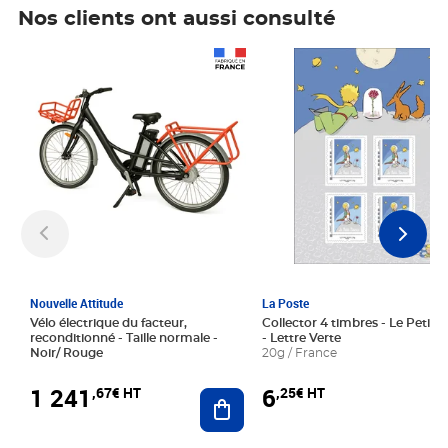
Nos clients ont aussi consulté
Prix 1 241,67€ HT
Prix 6,25€ HT
Nouvelle Attitude
La Poste
Vélo électrique du facteur,
Collector 4 timbres - Le Petit P
reconditionné - Taille normale -
- Lettre Verte
Noir/ Rouge
20g / France
1 241
6
,67€ HT
,25€ HT
Ajouter au panier