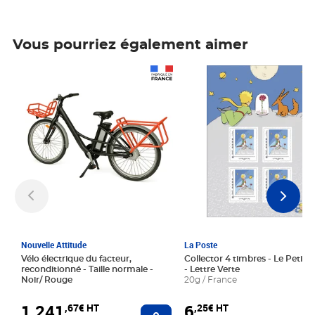
Vous pourriez également aimer
Prix 1 241,67€ HT
Prix 6,25€ HT
Nouvelle Attitude
La Poste
Vélo électrique du facteur,
Collector 4 timbres - Le Petit P
reconditionné - Taille normale -
- Lettre Verte
Noir/ Rouge
20g / France
1 241
6
,67€ HT
,25€ HT
Ajouter au panier