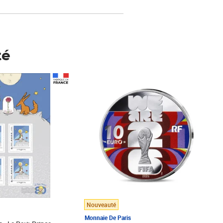
té
Prix 123,33€ HT
Nouveauté
Monnaie De Paris