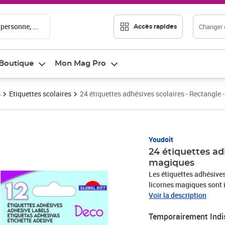
 personne, ...
Changer d
Accès rapides
Boutique
Mon Mag Pro
s
Etiquettes scolaires
24 étiquettes adhésives scolaires - Rectangle
Youdoit
24 étiquettes ad
magiques
Les étiquettes adhésives
licornes magiques sont i
fournitures scolaires et
Voir la description
contient 4 feuilles de 3 
Temporairement Indi
aussi de multi-usages et