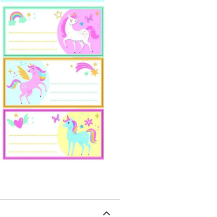
collent facilement où vo
chemise plastique ou en
unique et créé en France
disposés sur 4 pages de