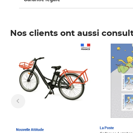
Nos clients ont aussi consul
Prix 1 241,67€ HT
Prix 6,25€ HT
La Poste
Nouvelle Attitude