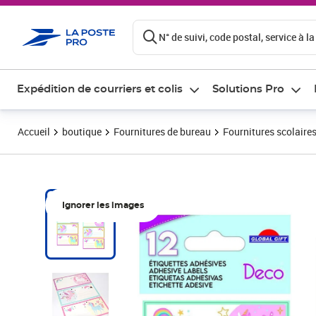
ontenu de la page
N° de suivi, code postal, service à la
Expédition de courriers et colis
Solutions Pro
Accueil
boutique
Fournitures de bureau
Fournitures scolaire
Ignorer les images