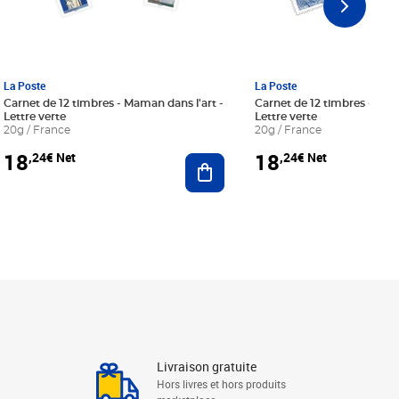
La Poste
La Poste
Carnet de 12 timbres - Maman dans l'art -
Carnet de 12 timbres - Le bl
Lettre verte
Lettre verte
20g / France
20g / France
18
18
,24€ Net
,24€ Net
r au panier
Ajouter au panier
Livraison gratuite
Hors livres et hors produits