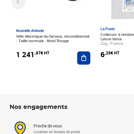
La Poste
Nouvelle Attitude
Collector 4 timbres
Vélo électrique du facteur, reconditionné
Lettre Verte
- Taille normale - Noir/ Rouge
20g / France
1 241
6
,67€ HT
,25€ HT
Ajouter au panier
Nos engagements
Proche de vous
Localiser un bureau de poste