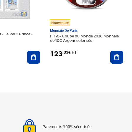
Nouveauté
Monnaie De Paris
 - Le Petit Prince -
FIFA – Coupe du Monde 2026 Monnaie
de 10€ Argent colorisée
123
,33€ HT
Ajoute
Ajouter au panier
Paiements 100% sécurisés