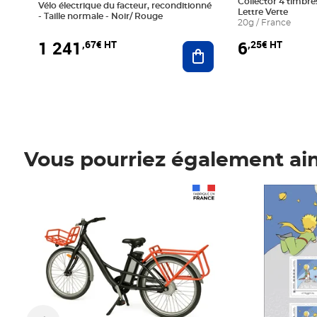
Collector 4 timbres
Vélo électrique du facteur, reconditionné
Lettre Verte
- Taille normale - Noir/ Rouge
20g / France
1 241
6
,67€ HT
,25€ HT
Ajouter au panier
Vous pourriez également ai
Prix 1 241,67€ HT
Prix 6,25€ HT