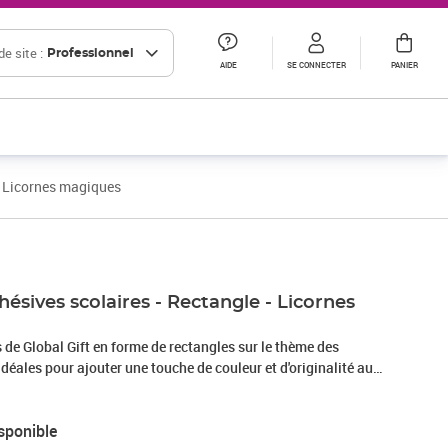
e site :
Professionnel
AIDE
SE CONNECTER
PANIER
 - Licornes magiques
hésives scolaires - Rectangle - Licornes
 de Global Gift en forme de rectangles sur le thème des
déales pour ajouter une touche de couleur et d'originalité aux
 aux paquets cadeaux. Ce paquet d'étiquettes fantaisies
étiquettes, soit 12 au total. Les étiquettes autocollantes ont
sponible
 sont personnalisables. Leur adhésion est résistante et se