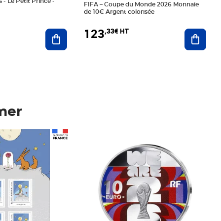
 - Le Petit Prince -
FIFA – Coupe du Monde 2026 Monnaie
de 10€ Argent colorisée
123
,33€ HT
Ajoute
Ajouter au panier
mer
Prix 123,33€ HT