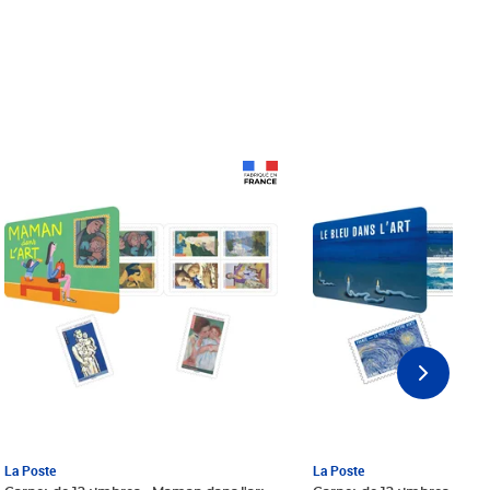
Prix 18,24€ Net
Prix 18,24€ Net
La Poste
La Poste