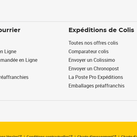
ourrier
Expéditions de Colis
Toutes nos offres colis
n Ligne
Comparateur colis
mmandée en Ligne
Envoyer un Colissimo
Envoyer un Chronopost
réaffranchies
La Poste Pro Expéditions
Emballages préaffranchis
ons légales
Conditions contractuelles
Charte d’engagement
Charte d'a