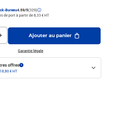
s Dimensions : 210 x 297
cre, Laser, CopieurCode Logiciel : 2584Couleur : BlancMatière
ock-Bureau
4.59/5
(329)
s : Séchage instantanéFormat : A4
is de port à partir de 8,33 € HT
Ajouter au panier
Garantie légale
tres offres
1
 18,80 € HT