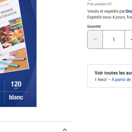
prêtes à résister plusieurs années ! Caractéristique
Prix unitaire HT
mmImpression : Jet d'en
Vendu et expédié par
St
: PapierCaractéristique
Expédié sous 4 jours, fra
Quantité : 1
Quantité
Voir toutes les au
1 Neuf
—
À partir de