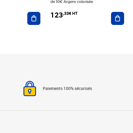
de 10€ Argent colorisée
123
,33€ HT
Ajoute
Ajouter au panier
Paiements 100% sécurisés