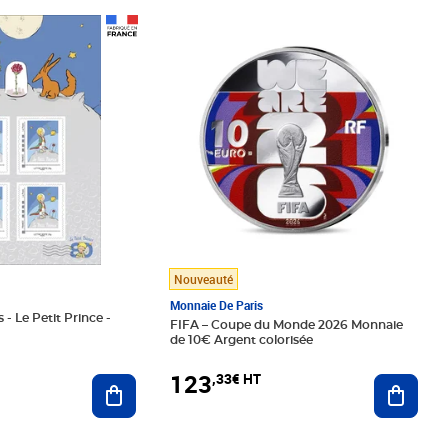
Prix 123,33€ HT
Nouveauté
Monnaie De Paris
 - Le Petit Prince -
FIFA – Coupe du Monde 2026 Monnaie
de 10€ Argent colorisée
123
,33€ HT
Ajoute
Ajouter au panier