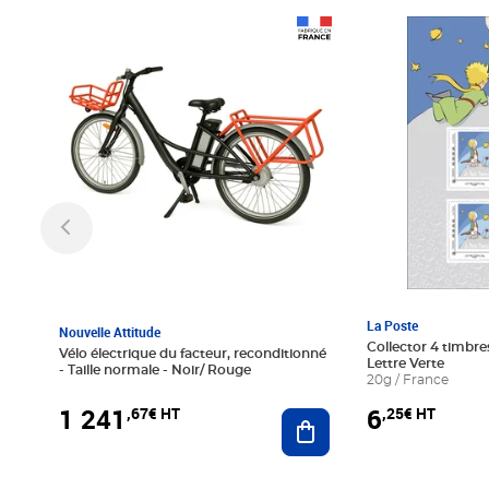
Prix 1 241,67€ HT
Prix 6,25€ HT
La Poste
Nouvelle Attitude
Collector 4 timbres
Vélo électrique du facteur, reconditionné
Lettre Verte
- Taille normale - Noir/ Rouge
20g / France
1 241
6
,67€ HT
,25€ HT
Ajouter au panier