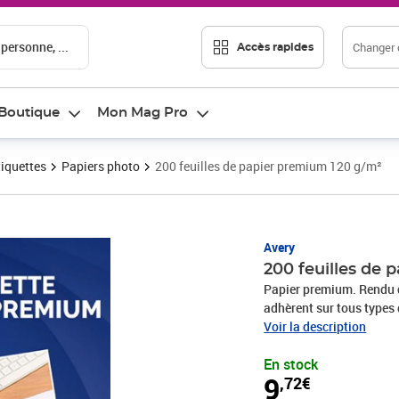
 personne, ...
Changer d
Accès rapides
Boutique
Mon Mag Pro
tiquettes
Papiers photo
200 feuilles de papier premium 120 g/m²
Prix 9,72€
Avery
200 feuilles de
Papier premium. Rendu qualitatif. Ultra résistantes ! Nos ét
adhèrent sur tous types 
matière souple et leur ad
Voir la description
de rangements, outils et
En stock
résistent à tout pour un m
9
,72€
quel courage ! Ecrivez 