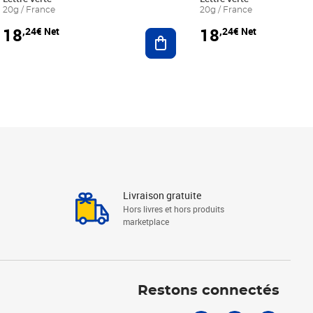
20g / France
20g / France
18
18
,24€ Net
,24€ Net
r au panier
Ajouter au panier
Livraison gratuite
Hors livres et hors produits
marketplace
Linkedin
Facebook
Youtube
Restons connectés