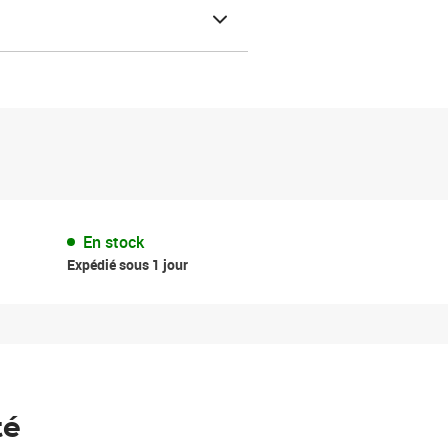
En stock
Expédié sous 1 jour
té