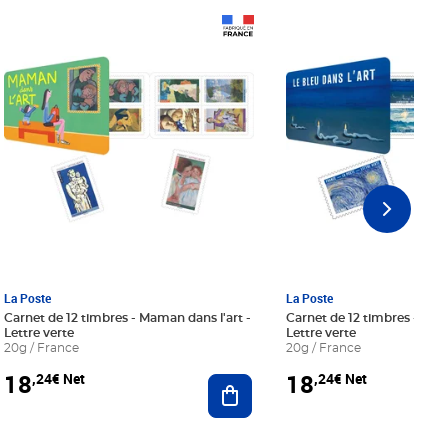
Prix 18,24€ Net
Prix 18,24€ Net
La Poste
La Poste
Carnet de 12 timbres - Maman dans l'art -
Carnet de 12 timbres - Le bl
Lettre verte
Lettre verte
20g / France
20g / France
18
18
,24€ Net
,24€ Net
r au panier
Ajouter au panier