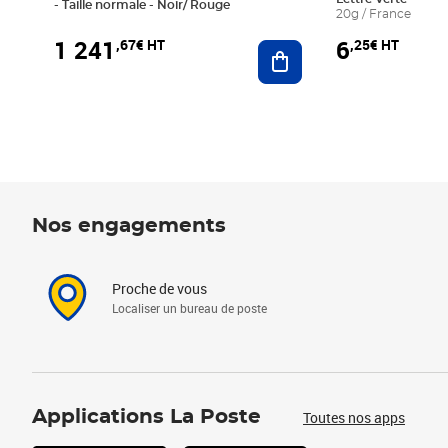
- Taille normale - Noir/ Rouge
20g / France
1 241
6
,67€ HT
,25€ HT
Ajouter au panier
Nos engagements
Proche de vous
Localiser un bureau de poste
Applications La Poste
Toutes nos apps