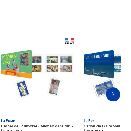
Prix 18,24€ Net
Prix 18,24€ Net
La Poste
La Poste
Carnet de 12 timbres - Maman dans l'art -
Carnet de 12 timbres - Le bl
Lettre verte
Lettre verte