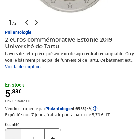
1
/2
Philantologie
2 euros commémorative Estonie 2019 -
Université de Tartu.
L'avers de cette pièce présente un design central remarquable. On y
voit le bâtiment principal de l'université de Tartu. Ce bâtiment est
un symbole architectural et académique. En haut de la pièce,
Voir la description
l'inscription RAHVUS oeLIKOOL signifie Université Nationale . Le
nombre 100 suit cette inscription pour marquer le centenaire. De
En stock
plus, l'inscription EESTI 2019 se trouve à gauche, indiquant le pays
5
,83€
émetteur et l'année d'émission. Au bas de la pièce, l'inscription
UNIVERSITAS TARTUENSIS 1632 rappelle l'année de fondation de
Prix unitaire HT
l'université. La partie extérieure de la pièce est entourée de douze
Vendu et expédié par
Philantologie
4.69/5
(55)
étoiles représentant les États membres de l'Union européenne.
Expédié sous 7 jours, frais de port à partir de 5,79 € HT
Cela intègre ainsi l'Estonie dans le contexte plus large de l'Europe.
Quantité : 1
Quantité
Les détails de la gravure, y compris les colonnes du bâtiment et les
lignes architecturales, ajoutent une profondeur esthétique à la
pièce. Le bâtiment symbolise la longévité et l'importance de