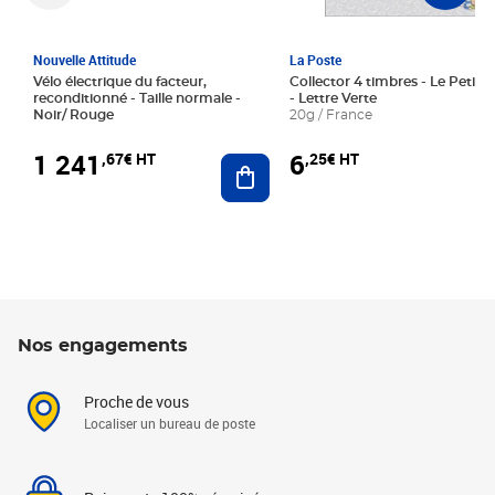
Nouvelle Attitude
La Poste
Vélo électrique du facteur,
Collector 4 timbres - Le Petit P
reconditionné - Taille normale -
- Lettre Verte
Noir/ Rouge
20g / France
1 241
6
,67€ HT
,25€ HT
Ajouter au panier
Nos engagements
Proche de vous
Localiser un bureau de poste