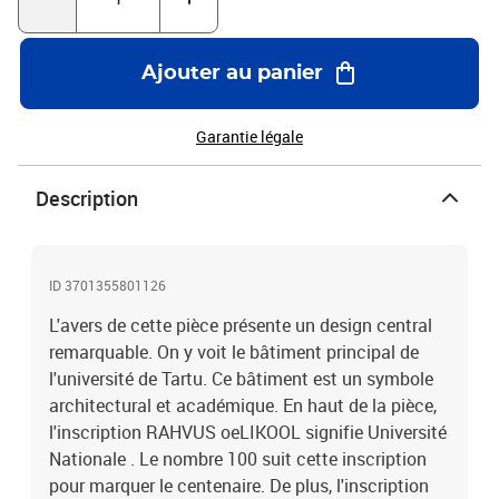
l'éducation en Estonie. Par ailleurs, les inscriptions mettent en
valeur l'importance historique de l'université. En outre, les
éléments artistiques de la pièce renforcent l'idée de tradition et de
Ajouter au panier
progrès académique. Date d'émission: 19 Novembre 2019.
Garantie légale
Description
ID 3701355801126
L'avers de cette pièce présente un design central
remarquable. On y voit le bâtiment principal de
l'université de Tartu. Ce bâtiment est un symbole
architectural et académique. En haut de la pièce,
l'inscription RAHVUS oeLIKOOL signifie Université
Nationale . Le nombre 100 suit cette inscription
pour marquer le centenaire. De plus, l'inscription