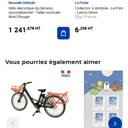
Nouvelle Attitude
La Poste
Vélo électrique du facteur,
Collector 4 timbres - Le Petit P
reconditionné - Taille normale -
- Lettre Verte
Noir/ Rouge
20g / France
1 241
6
,67€ HT
,25€ HT
Ajouter au panier
Vous pourriez également aimer
Prix 1 241,67€ HT
Prix 6,25€ HT