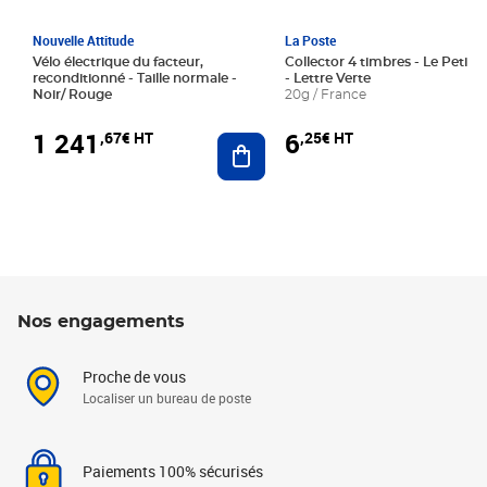
Nouvelle Attitude
La Poste
Vélo électrique du facteur,
Collector 4 timbres - Le Petit P
reconditionné - Taille normale -
- Lettre Verte
Noir/ Rouge
20g / France
1 241
6
,67€ HT
,25€ HT
Ajouter au panier
Nos engagements
Proche de vous
Localiser un bureau de poste
Paiements 100% sécurisés