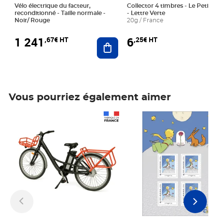
Vélo électrique du facteur,
Collector 4 timbres - Le Petit P
reconditionné - Taille normale -
- Lettre Verte
Noir/ Rouge
20g / France
1 241
6
,67€ HT
,25€ HT
Ajouter au panier
Vous pourriez également aimer
Prix 1 241,67€ HT
Prix 6,25€ HT