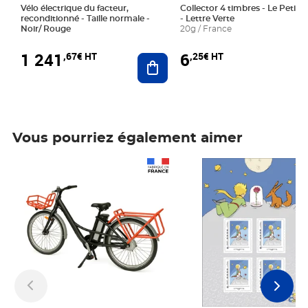
Vélo électrique du facteur,
Collector 4 timbres - Le Petit P
reconditionné - Taille normale -
- Lettre Verte
Noir/ Rouge
20g / France
1 241
6
,67€ HT
,25€ HT
Ajouter au panier
Vous pourriez également aimer
Prix 1 241,67€ HT
Prix 6,25€ HT