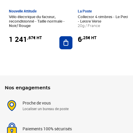
Nouvelle Attitude
La Poste
Vélo électrique du facteur,
Collector 4 timbres - Le Petit P
reconditionné - Taille normale -
- Lettre Verte
Noir/ Rouge
20g / France
1 241
6
,67€ HT
,25€ HT
Ajouter au panier
Nos engagements
Proche de vous
Localiser un bureau de poste
Paiements 100% sécurisés