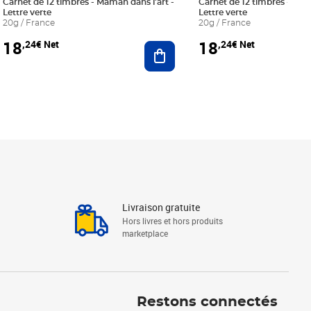
Carnet de 12 timbres - Maman dans l'art -
Carnet de 12 timbres - Le bl
Lettre verte
Lettre verte
20g / France
20g / France
18
18
,24€ Net
,24€ Net
r au panier
Ajouter au panier
Livraison gratuite
Hors livres et hors produits
marketplace
Linkedin
Facebook
Youtube
Restons connectés