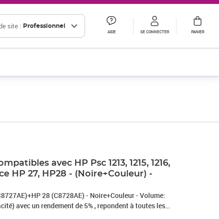
e site :
Professionnel
AIDE
SE CONNECTER
PANIER
ompatibles avec HP Psc 1213, 1215, 1216,
ace HP 27, HP28 - (Noire+Couleur) -
té) avec un rendement de 5% , repondent à toutes les
normes européennes ISO 9001/14001, STMC, CE, ROHS - Marque T3AZUR