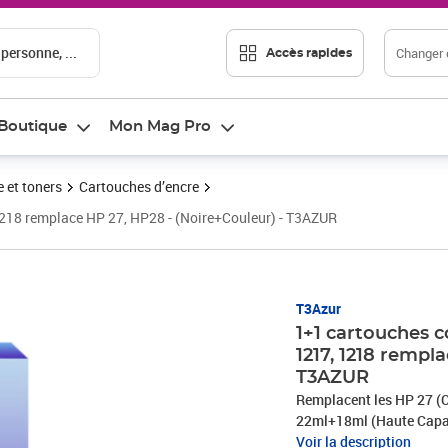
 personne, ...
Changer d
Accès rapides
Boutique
Mon Mag Pro
 et toners
Cartouches d’encre
218 remplace HP 27, HP28 - (Noire+Couleur) - T3AZUR
Prix 26,58€
T3Azur
1+1 cartouches c
1217, 1218 rempl
T3AZUR
Remplacent les HP 27 (C8727AE)+HP 28 (C8728AE) - Noire+Couleur - Volume:
22ml+18ml (Haute Capaci
Voir la description