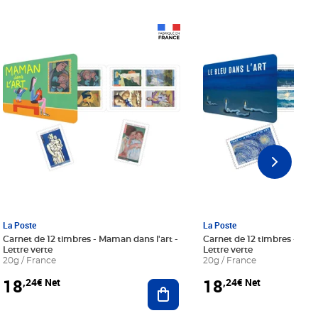
Prix 18,24€ Net
Prix 18,24€ Net
La Poste
La Poste
Carnet de 12 timbres - Maman dans l'art -
Carnet de 12 timbres - Le bl
Lettre verte
Lettre verte
20g / France
20g / France
18
18
,24€ Net
,24€ Net
r au panier
Ajouter au panier