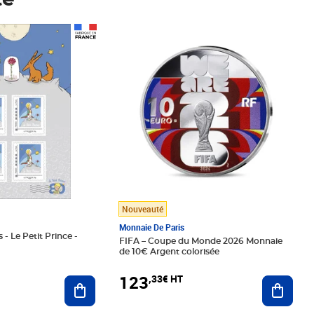
té
Prix 123,33€ HT
Nouveauté
Monnaie De Paris
 - Le Petit Prince -
FIFA – Coupe du Monde 2026 Monnaie
de 10€ Argent colorisée
123
,33€ HT
Ajoute
Ajouter au panier