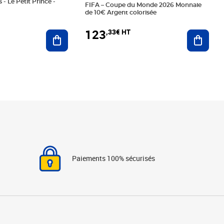
 - Le Petit Prince -
FIFA – Coupe du Monde 2026 Monnaie
de 10€ Argent colorisée
123
,33€ HT
Ajoute
Ajouter au panier
Paiements 100% sécurisés