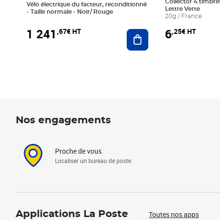
Collector 4 timbres
Vélo électrique du facteur, reconditionné
Lettre Verte
- Taille normale - Noir/ Rouge
20g / France
1 241
6
,67€ HT
,25€ HT
Ajouter au panier
Nos engagements
Proche de vous
Localiser un bureau de poste
Applications La Poste
Toutes nos apps