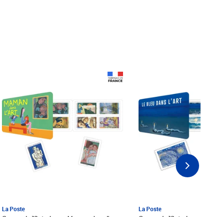
Prix 18,24€ Net
Prix 18,24€ Net
La Poste
La Poste