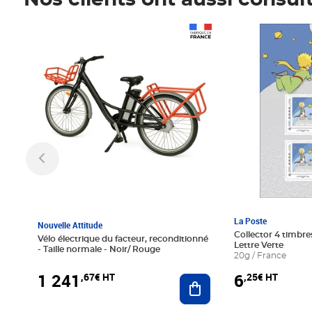
Nos clients ont aussi consul
Prix 1 241,67€ HT
Prix 6,25€ HT
La Poste
Nouvelle Attitude
Collector 4 timbres
Vélo électrique du facteur, reconditionné
Lettre Verte
- Taille normale - Noir/ Rouge
20g / France
1 241
6
,67€ HT
,25€ HT
Ajouter au panier