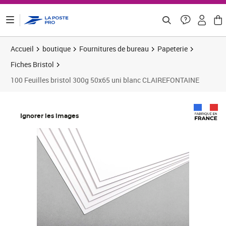
ontenu de la page
Accueil
boutique
Fournitures de bureau
Papeterie
Fiches Bristol
100 Feuilles bristol 300g 50x65 uni blanc CLAIREFONTAINE
Prix 60,09€
Prix b
Prix 7
Ignorer les images