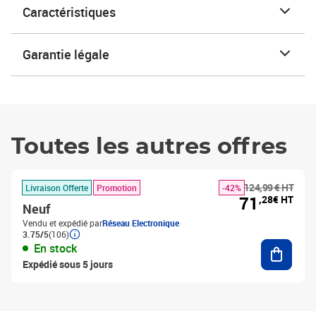
Caractéristiques
Garantie légale
Toutes les autres offres
124,99 € HT
Livraison Offerte
Promotion
-42%
71
,28€ HT
Neuf
Vendu et expédié par
Réseau Electronique
3.75/5
(106)
Ajouter
En stock
Expédié sous 5 jours