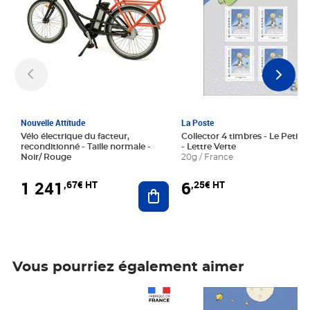
Nouvelle Attitude
La Poste
Vélo électrique du facteur,
Collector 4 timbres - Le Petit P
reconditionné - Taille normale -
- Lettre Verte
Noir/ Rouge
20g / France
1 241
6
,67€ HT
,25€ HT
Ajouter au panier
Vous pourriez également aimer
Prix 1 241,67€ HT
Prix 6,25€ HT