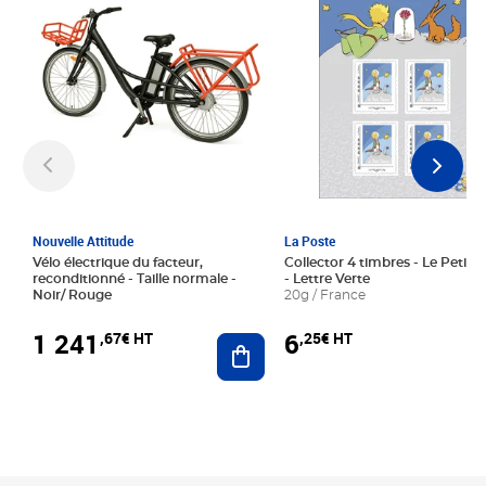
Nouvelle Attitude
La Poste
Vélo électrique du facteur,
Collector 4 timbres - Le Petit P
reconditionné - Taille normale -
- Lettre Verte
Noir/ Rouge
20g / France
1 241
6
,67€ HT
,25€ HT
Ajouter au panier