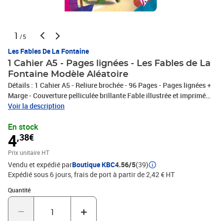
1
/5
Les Fables De La Fontaine
1 Cahier A5 - Pages lignées - Les Fables de La
Fontaine Modèle Aléatoire
Détails : 1 Cahier A5 - Reliure brochée - 96 Pages - Pages lignées +
Marge - Couverture pelliculée brillante Fable illustrée et imprimée
sur la couverture Dimensions : 17 x 22 cm Modèles aléatoires :
Voir la description
vous recevrez donc un des modèles existants en fonction du stock
En stock
disponible. Nous vous remercions pour votre compréhension.
4
,38€
Marque : Clairefontaine *Possibilité de choisir, contactez nous
tout de suite après l'achat , nous vous enverrons le modèle désiré
Prix unitaire HT
si il est encore disponible, sinon ce sera un modèle aléatoire
Vendu et expédié par
Boutique KBC
4.56/5
(39)
Fabriqué en France - Certifié PEFC, pour la gestion durable des
Expédié sous 6 jours, frais de port à partir de 2,42 € HT
forêts
Quantité : 1
Quantité