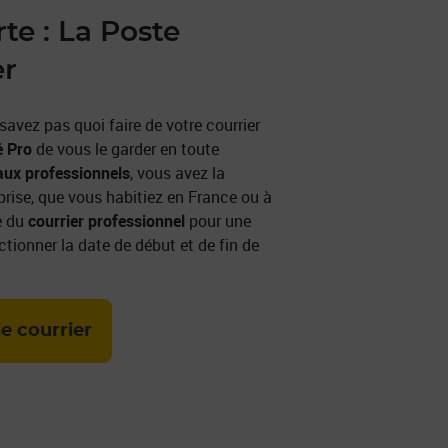
te : La Poste
er
avez pas quoi faire de votre courrier
é Pro
de vous le garder en toute
aux professionnels
, vous avez la
reprise, que vous habitiez en France ou à
le du
courrier professionnel
pour une
ectionner la date de début et de fin de
e courrier