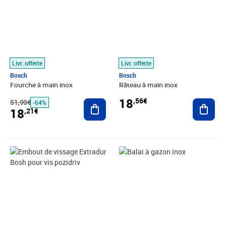
Livr. offerte
Livr. offerte
Bosch
Bosch
Fourche à main inox
Râteau à main inox
18
,56€
51,99€
Ajouter au panier
Ajout
-64%
18
,21€
Prix 18,56€
Prix 22,49€