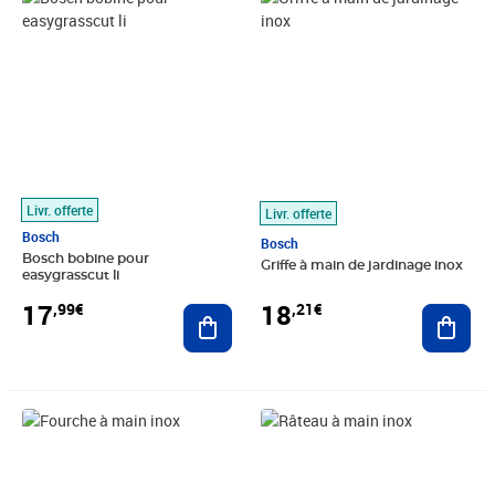
Livr. offerte
Livr. offerte
Bosch
Bosch
Bosch bobine pour
Griffe à main de jardinage inox
easygrasscut li
17
18
,99€
,21€
Ajouter au panier
Ajout
Prix barré 51,99€
Prix 18,21€
Prix 18,56€