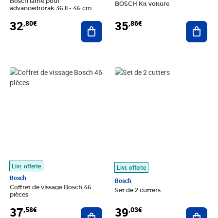
Bosch lame pour
BOSCH Kit voiture
advancedrotak 36 li - 46 cm
32
35
,80€
,86€
Ajouter au panier
Ajout
Prix 37,58€
Prix 39,03€
Livr. offerte
Livr. offerte
Bosch
Bosch
Coffret de vissage Bosch 46
Set de 2 cutters
pièces
37
39
,58€
,03€
Ajouter au panier
Ajout