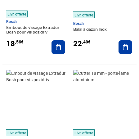
Livr. offerte
Livr. offerte
Bosch
Bosch
Embout de vissage Extradur
Balai à gazon inox
Bosh pour vis pozidriv
18
22
,56€
,49€
Ajouter au panier
Ajout
Prix 23,15€
Prix 25,32€
Livr. offerte
Livr. offerte