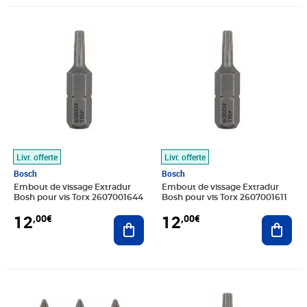
Prix 12,00€
Prix 12,00€
Livr. offerte
Livr. offerte
Bosch
Bosch
Embout de vissage Extradur
Embout de vissage Extradur
Bosh pour vis Torx 2607001644
Bosh pour vis Torx 2607001611
12
12
,00€
,00€
Ajouter au panier
Ajout
Prix 12,00€
Prix 12,00€