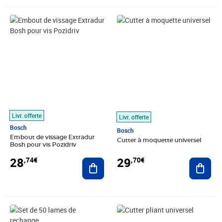
Prix 28,74€
Prix 29,70€
Livr. offerte
Livr. offerte
Bosch
Bosch
Embout de vissage Extradur
Cutter à moquette universel
Bosh pour vis Pozidriv
28
29
,74€
,70€
Ajouter au panier
Ajout
Prix barré 31,99€
Prix 29,77€
Prix barré 31,99€
Prix 29,77€