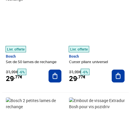
Livr. offerte
Livr. offerte
Bosch
Bosch
Set de 50 lames de rechange
Cutter pliant universel
31,99€
Ajouter au panier
31,99€
Ajout
-6%
-6%
29
29
,77€
,77€
Prix 31,37€
Prix 32,64€