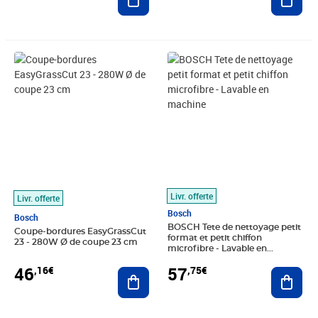
Prix 46,16€
Prix 57,75€
Livr. offerte
Livr. offerte
Bosch
Bosch
BOSCH Tete de nettoyage petit
Coupe-bordures EasyGrassCut
format et petit chiffon
23 - 280W Ø de coupe 23 cm
microfibre - Lavable en
machine
46
57
,16€
,75€
Ajouter au panier
Ajout