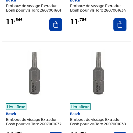
Bosch
Bosch
Embout de vissage Extradur
Embout de vissage Extradur
Bosh pour vis Torx 2607001601
Bosh pour vis Torx 2607001634
11
11
,54€
,78€
Ajouter au panier
Ajout
Prix 11,78€
Prix 11,78€
Livr. offerte
Livr. offerte
Bosch
Bosch
Embout de vissage Extradur
Embout de vissage Extradur
Bosh pour vis Torx 2607001632
Bosh pour vis Torx 2607001638