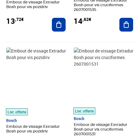
Embout de vissage Extradur
Embout de vissage Extradur
Bosh pour vis cruciformes
Bosh pour vis pozidriv
2607001535
13
14
,72€
,62€
Ajouter au panier
Ajout
Prix 14,83€
Prix 14,83€
Livr. offerte
Livr. offerte
Bosch
Bosch
Embout de vissage Extradur
Embout de vissage Extradur
Bosh pour vis cruciformes
Bosh pour vis pozidriv
2607001531