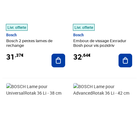
Livr. offerte
Livr. offerte
Bosch
Bosch
Bosch 2 petites lames de
Embout de vissage Extradur
rechange
Bosh pour vis pozidriv
31
32
,37€
,64€
Ajouter au panier
Ajout
Prix 32,80€
Prix 32,80€