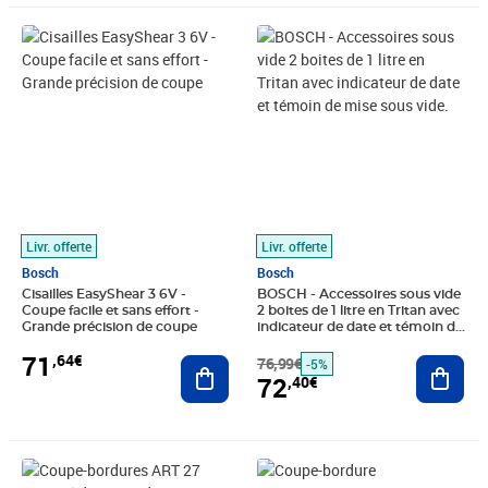
Prix 71,64€
Prix barré 76,99€
Prix 72,40€
Livr. offerte
Livr. offerte
Bosch
Bosch
Cisailles EasyShear 3 6V -
BOSCH - Accessoires sous vide
Coupe facile et sans effort -
2 boites de 1 litre en Tritan avec
Grande précision de coupe
indicateur de date et témoin de
mise sous vide.
71
,64€
Ajouter au panier
76,99€
Ajout
-5%
72
,40€
Prix 83,57€
Prix barré 104,99€
Prix 87,86€