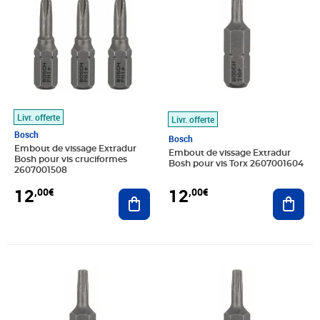
Livr. offerte
Livr. offerte
Bosch
Bosch
Embout de vissage Extradur
Embout de vissage Extradur
Bosh pour vis cruciformes
Bosh pour vis Torx 2607001604
2607001508
12
12
,00€
,00€
Ajouter au panier
Ajout
Prix 12,00€
Prix barré 12,99€
Prix 12,00€