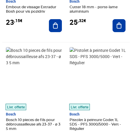
Bosch
Bosch
Embout de vissage Extradur
Cutter 18 mm - porte-lame
Bosh pour vis pozidriv
aluminium
23
25
,15€
,32€
Ajouter au panier
Ajout
Prix 26,68€
Prix barré 31,99€
Prix 27,63€
Livr. offerte
Livr. offerte
Bosch
Bosch
Bosch 10 pieces de fils pour
Pistolet à peinture Godet 1L
débroussailleuse afs 23-37 - ø 3
SDS - PFS 3000/5000 - Vert -
5 mm
Régulier