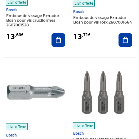
Livr. offerte
Livr. offerte
Bosch
Bosch
Embout de vissage Extradur
Embout de vissage Extradur
Bosh pour vis cruciformes
Bosh pour vis Torx 2607001664
2607001528
13
13
,63€
,71€
Ajouter au panier
Ajout
Prix 13,72€
Prix 14,62€
Livr. offerte
Livr. offerte
Bosch
Bosch