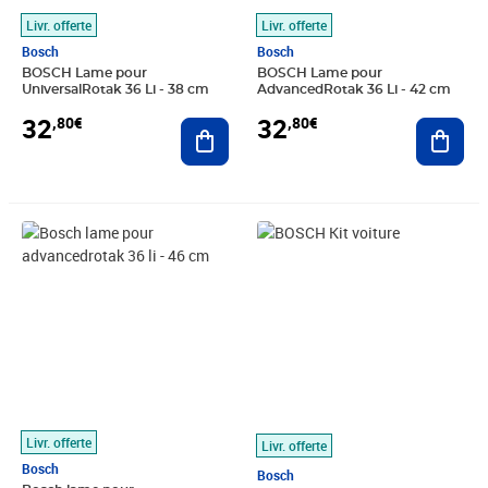
Livr. offerte
Livr. offerte
Bosch
Bosch
BOSCH Lame pour
BOSCH Lame pour
UniversalRotak 36 Li - 38 cm
AdvancedRotak 36 Li - 42 cm
32
32
,80€
,80€
Ajouter au panier
Ajout
Prix 32,80€
Prix 35,86€
Livr. offerte
Livr. offerte
Bosch
Bosch