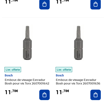
11
11
,78€
,78€
Ajouter au panier
Ajout
Prix 11,78€
Prix 11,78€
Livr. offerte
Livr. offerte
Bosch
Bosch
Embout de vissage Extradur
Embout de vissage Extradur
Bosh pour vis Torx 2607001642
Bosh pour vis Torx 2607001636
11
11
,78€
,78€
Ajouter au panier
Ajout