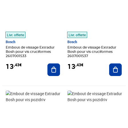
Livr. offerte
Livr. offerte
Bosch
Bosch
Embout de vissage Extradur
Embout de vissage Extradur
Bosh pour vis cruciformes
Bosh pour vis cruciformes
2607001533
2607001537
13
13
,43€
,43€
Ajouter au panier
Ajout
Prix 13,56€
Prix 13,56€