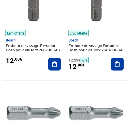
Livr. offerte
Livr. offerte
Bosch
Bosch
Embout de vissage Extradur
Embout de vissage Extradur
Bosh pour vis Torx 2607001607
Bosh pour vis Torx 2607001640
12
,00€
Ajouter au panier
12,99€
Ajout
-7%
12
,00€
Prix 12,00€
Prix 12,00€