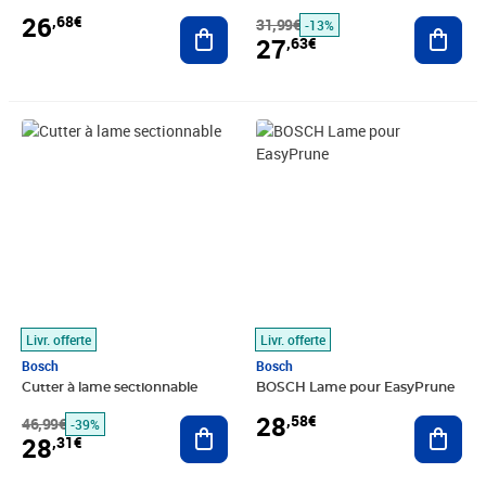
26
,68€
Ajouter au panier
31,99€
Ajout
-13%
27
,63€
Prix barré 46,99€
Prix 28,31€
Prix 28,58€
Livr. offerte
Livr. offerte
Bosch
Bosch
Cutter à lame sectionnable
BOSCH Lame pour EasyPrune
28
,58€
46,99€
Ajouter au panier
Ajout
-39%
28
,31€