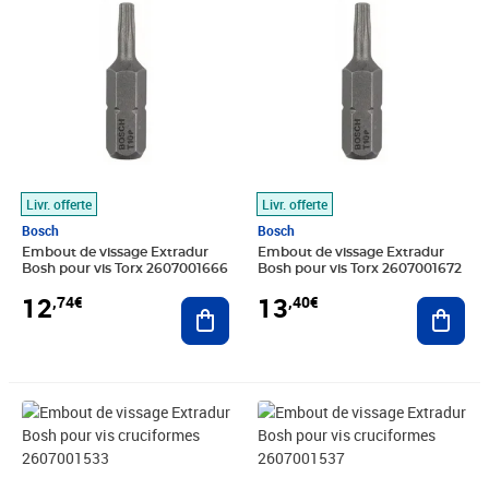
Livr. offerte
Livr. offerte
Bosch
Bosch
Embout de vissage Extradur
Embout de vissage Extradur
Bosh pour vis Torx 2607001666
Bosh pour vis Torx 2607001672
12
13
,74€
,40€
Ajouter au panier
Ajout
Prix 13,43€
Prix 13,43€