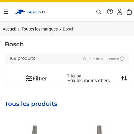
ontenu de la page
Accueil
Toutes les marques
Bosch
Bosch
Critères de classement
169 produits
Trier par
Filtrer
Prix les moins chers
Tous les produits
Prix 7,36€
Prix 8,17€