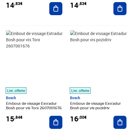
14
14
,83€
,83€
Ajouter au panier
Ajout
Prix 15,84€
Prix 16,00€
Livr. offerte
Livr. offerte
Bosch
Bosch
Embout de vissage Extradur
Embout de vissage Extradur
Bosh pour vis Torx 2607001676
Bosh pour vis pozidriv
15
16
,84€
,00€
Ajouter au panier
Ajout