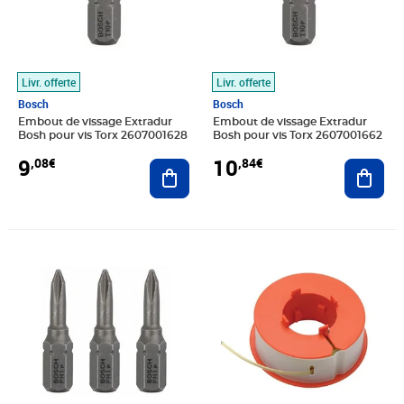
Livr. offerte
Livr. offerte
Bosch
Bosch
Embout de vissage Extradur
Embout de vissage Extradur
Bosh pour vis Torx 2607001628
Bosh pour vis Torx 2607001662
9
10
,08€
,84€
Ajouter au panier
Ajout
Prix 11,08€
Prix 11,51€