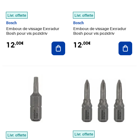
Livr. offerte
Livr. offerte
Bosch
Bosch
Embout de vissage Extradur
Embout de vissage Extradur
Bosh pour vis pozidriv
Bosh pour vis pozidriv
12
12
,00€
,00€
Ajouter au panier
Ajout
Prix 12,00€
Prix 12,13€
Livr. offerte
Livr. offerte