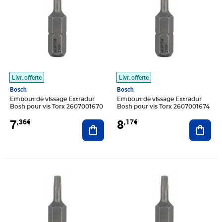
Livr. offerte
Livr. offerte
Bosch
Bosch
Embout de vissage Extradur
Embout de vissage Extradur
Bosh pour vis Torx 2607001670
Bosh pour vis Torx 2607001674
7
8
,36€
,17€
Ajouter au panier
Ajout
Prix 9,08€
Prix 10,84€