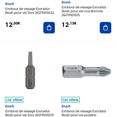
Bosch
Bosch
Embout de vissage Extradur
Embout de vissage Extradur
Bosh pour vis cruciformes
Bosh pour vis Torx 2607001622
2607001515
12
12
,00€
,13€
Ajouter au panier
Ajout
Prix 12,13€
Prix 12,21€
Livr. offerte
Livr. offerte
Bosch
Bosch
Embout de vissage Extradur
Embout de vissage Extradur
Bosh pour vis Torx 2607001619
Bosh pour vis pozidriv