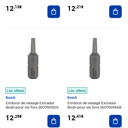
12
12
,13€
,21€
Ajouter au panier
Ajout
Prix 12,25€
Prix 12,41€
Livr. offerte
Livr. offerte
Bosch
Bosch
Embout de vissage Extradur
Embout de vissage Extradur
Bosh pour vis Torx 2607001615
Bosh pour vis Torx 2607001668
12
12
,25€
,41€
Ajouter au panier
Ajout