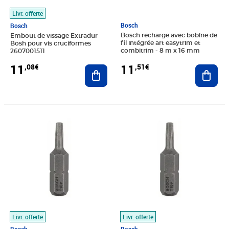
Livr. offerte
Bosch
Bosch
Bosch recharge avec bobine de
Embout de vissage Extradur
fil intégrée art easytrim et
Bosh pour vis cruciformes
combitrim - 8 m x 16 mm
2607001511
11
11
,51€
,08€
Ajout
Ajouter au panier
Prix 11,54€
Prix 11,78€
Livr. offerte
Livr. offerte