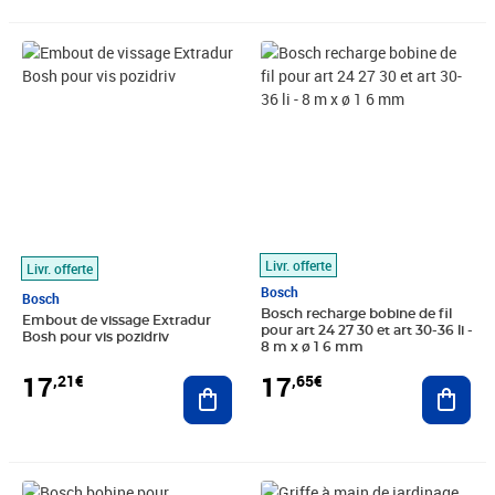
Prix 17,21€
Prix 17,65€
Livr. offerte
Livr. offerte
Bosch
Bosch
Bosch recharge bobine de fil
Embout de vissage Extradur
pour art 24 27 30 et art 30-36 li -
Bosh pour vis pozidriv
8 m x ø 1 6 mm
17
17
,21€
,65€
Ajouter au panier
Ajout
Prix 17,99€
Prix 18,21€