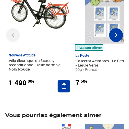
Livraison offerte
Nouvelle Attitude
La Poste
Vélo électrique du facteur,
Collector 4 timbres - Le Petit P
reconditionné - Taille normale -
- Lettre Verte
Noir/ Rouge
20g / France
1 490
7
,00€
,50€
Ajouter au panier
Vous pourriez également aimer
Prix 1 490,00€
Prix 7,50€