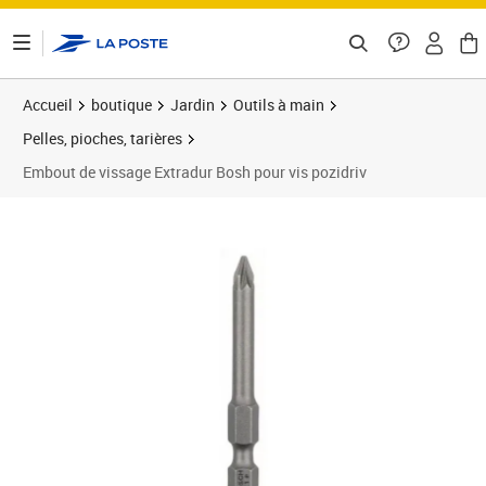
ontenu de la page
Accueil
boutique
Jardin
Outils à main
Pelles, pioches, tarières
Embout de vissage Extradur Bosh pour vis pozidriv
Prix 13,56€
Prix 1