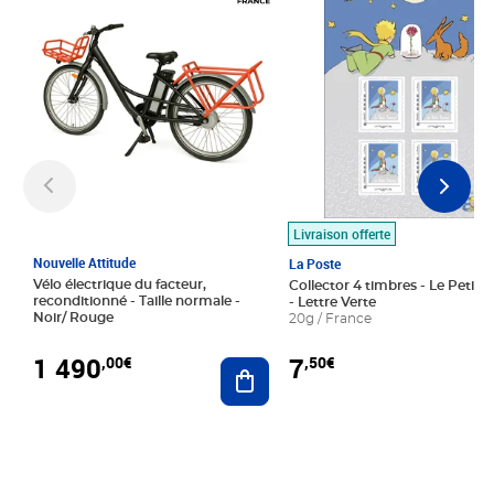
Livraison offerte
Nouvelle Attitude
La Poste
Vélo électrique du facteur,
Collector 4 timbres - Le Petit P
reconditionné - Taille normale -
- Lettre Verte
Noir/ Rouge
20g / France
1 490
7
,00€
,50€
Ajouter au panier