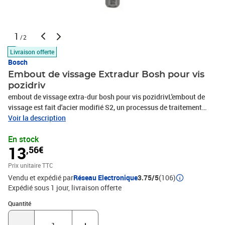
1
/2
Livraison offerte
Bosch
Embout de vissage Extradur Bosh pour vis
pozidriv
embout de vissage extra-dur bosh pour vis pozidrivL'embout de
vissage est fait d'acier modifié S2, un processus de traitement
thermique optimisé confère à l'embout une qualité extra-dure pour
Voir la description
d'excellentes performances quelle que soit la tâche. La zone de
En stock
torsion conique de l'embout absorbe la force et les vibrations du
13
,56€
vissage, ce qui améliore l'absorption des pics de couple. De plus,
l'embout est doté d'une queue hexagonale 1/4'' pour un vissage
Prix unitaire TTC
universel avec les visseuses et perceuses-
Vendu et expédié par
Réseau Electronique
3.75/5
(106)
visseuses.Caractéristiques techniques : Type de métal : Acier
Expédié sous 1 jour
livraison offerte
modifié S2.Zone de torsion conique pour l'amélioration
d'absorption des pics de couple.
Quantité : 1
Quantité