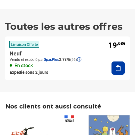
Toutes les autres offres
19
,68€
Livraison Offerte
Neuf
Vendu et expédié par
GpasPlus
3.77/5
(56)
Ajouter
En stock
Expédié sous 2 jours
Nos clients ont aussi consulté
Prix 1 490,00€
Prix 7,50€