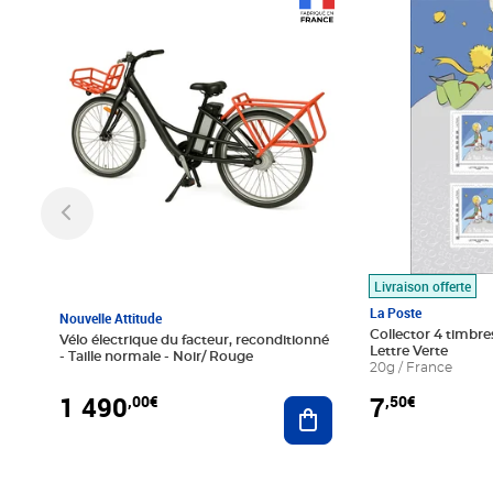
Prix 1 490,00€
Prix 7,50€
Livraison offerte
La Poste
Nouvelle Attitude
Collector 4 timbres
Vélo électrique du facteur, reconditionné
Lettre Verte
- Taille normale - Noir/ Rouge
20g / France
1 490
7
,00€
,50€
Ajouter au panier