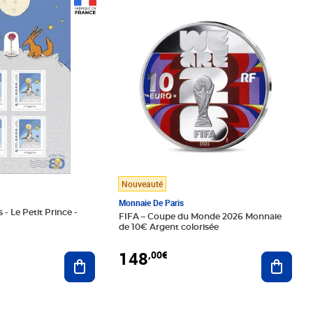
Prix 148,00€
Nouveauté
Monnaie De Paris
 - Le Petit Prince -
FIFA – Coupe du Monde 2026 Monnaie
de 10€ Argent colorisée
148
,00€
Ajouter au panier
Ajoute