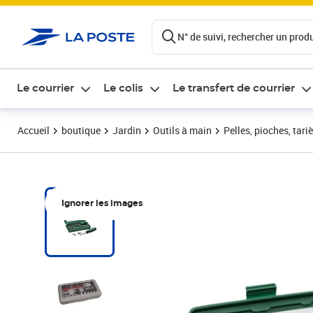
ontenu de la page
N° de suivi, rechercher un produi
Le courrier
Le colis
Le transfert de courrier
Accueil
boutique
Jardin
Outils à main
Pelles, pioches, tari
Ignorer les images