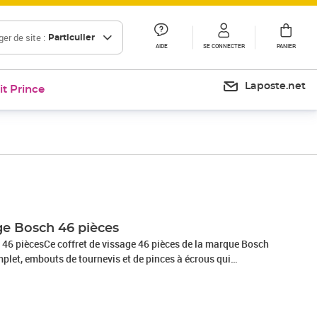
er de site :
Particulier
AIDE
SE CONNECTER
PANIER
Laposte.net
it Prince
Prix 38,50€
Prix 39,33€
ge Bosch 46 pièces
h 46 piècesCe coffret de vissage 46 pièces de la marque Bosch
plet, embouts de tournevis et de pinces à écrous qui
 types et tailles de vis les plus courants. Ce pack d'outil est
iété d'applications de vissage.Caractéristiques techniques
onformité : tous les types et tailles de vis