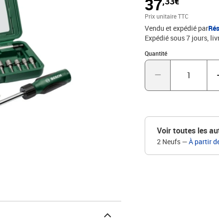
37
,33€
Prix unitaire TTC
Vendu et expédié par
Rés
Expédié sous 7 jours
liv
Quantité : 1
Quantité
Voir toutes les au
2 Neufs
—
À partir d