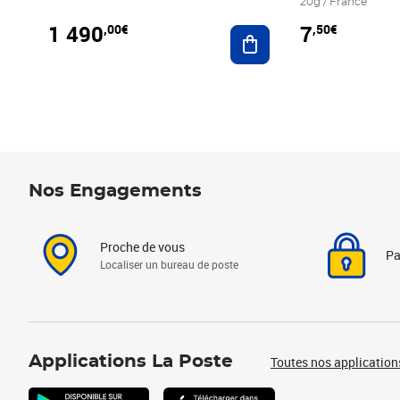
20g / France
1 490
7
,00€
,50€
Ajouter au panier
Nos Engagements
Proche de vous
Pa
Localiser un bureau de poste
Applications La Poste
Toutes nos application