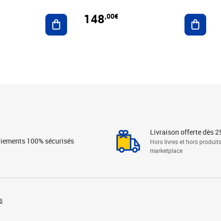
148
,00€
Ajouter au panier
Ajoute
Livraison offerte dès 2
iements 100% sécurisés
Hors livres et hors produit
marketplace
s