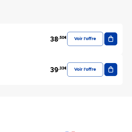
Ajouter a
38
,50€
Voir l'offre
Ajouter a
39
,33€
Voir l'offre