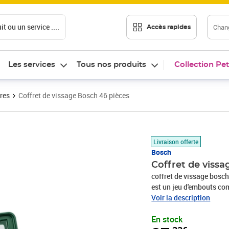
t ou un service ....
Chang
Accès rapides
Les services
Tous nos produits
Collection Pet
ères
Coffret de vissage Bosch 46 pièces
Prix 37,33€
Livraison offerte
Bosch
Coffret de vissa
coffret de vissage bosc
est un jeu d'embouts com
conviennent pour tous les
Voir la description
fait pour une grande var
En stock
:Jeu d'embouts : completC