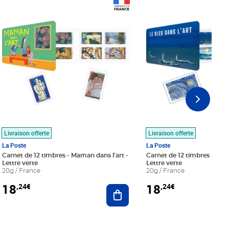
Prix 18,24€
Prix 18,24€
Livraison offerte
Livraison offerte
La Poste
La Poste
Carnet de 12 timbres - Maman dans l'art -
Carnet de 12 timbres - Le bl
Lettre verte
Lettre verte
20g / France
20g / France
18
18
,24€
,24€
r au panier
Ajouter au panier