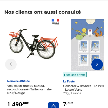
Nos clients ont aussi consulté
Prix 1 490,00€
Prix 7,50€
Livraison offerte
Nouvelle Attitude
La Poste
Vélo électrique du facteur,
Collector 4 timbres - Le Petit P
reconditionné - Taille normale -
- Lettre Verte
Noir/ Rouge
20g / France
1 490
7
,00€
,50€
Ajouter au panier