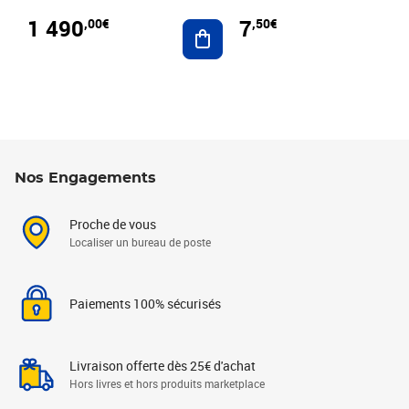
1 490
7
,00€
,50€
Ajouter au panier
Nos Engagements
Proche de vous
Localiser un bureau de poste
Paiements 100% sécurisés
Livraison offerte dès 25€ d'achat
Hors livres et hors produits marketplace