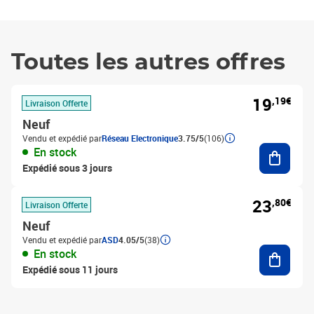
Toutes les autres offres
19
,19€
Livraison Offerte
Neuf
Vendu et expédié par
Réseau Electronique
3.75/5
(106)
Ajouter
En stock
Expédié sous 3 jours
23
,80€
Livraison Offerte
Neuf
Vendu et expédié par
ASD
4.05/5
(38)
Ajouter
En stock
Expédié sous 11 jours