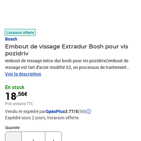
Livraison offerte
Bosch
Embout de vissage Extradur Bosh pour vis
pozidriv
embout de vissage extra-dur bosh pour vis pozidrivL'embout de
vissage est fait d'acier modifié S2, un processus de traitement
thermique optimisé confère à l'embout une qualité extra-dure pour
Voir la description
d'excellentes performances quelle que soit la tâche. La zone de
En stock
torsion conique de l'embout absorbe la force et les vibrations du
18
,56€
vissage, ce qui améliore l'absorption des pics de couple. De plus,
l'embout est doté d'une queue hexagonale 1/4'' pour un vissage
Prix unitaire TTC
universel avec les visseuses et perceuses-
Vendu et expédié par
GpasPlus
3.77/5
(56)
visseuses.Caractéristiques techniques : Type de métal : Acier
Expédié sous 2 jours
livraison offerte
modifié S2.Zone de torsion conique pour l'amélioration
d'absorption des pics de couple.
Quantité : 1
Quantité