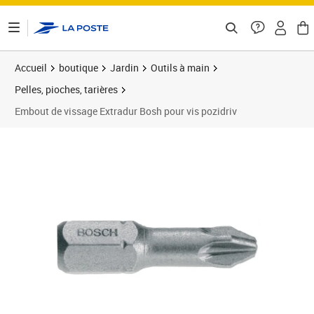
ontenu de la page
Accueil
boutique
Jardin
Outils à main
Pelles, pioches, tarières
Embout de vissage Extradur Bosh pour vis pozidriv
Prix 18,56€
Prix 1
Prix 2