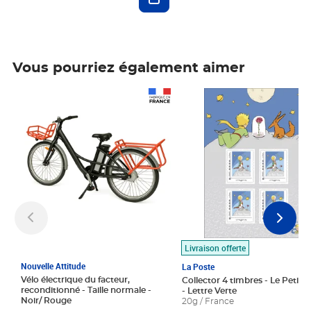
Vous pourriez également aimer
Prix 1 490,00€
Prix 7,50€
Livraison offerte
Nouvelle Attitude
La Poste
Vélo électrique du facteur,
Collector 4 timbres - Le Petit P
reconditionné - Taille normale -
- Lettre Verte
Noir/ Rouge
20g / France