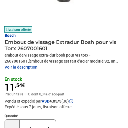
Livraison offerte
Bosch
Embout de vissage Extradur Bosh pour vis
Torx 2607001601
embout de vissage extra-dur bosh pour vis torx -
2607001601L'embout de vissage est fait d'acier modifié S2, un
processus de traitement thermique optimisé confère à l'embout
Voir la description
une qualité extra-dure pour d'excellentes performances quelle que
En stock
soit la tâche. La zone de torsion conique de l'embout absorbe la
11
,54€
force et les vibrations du vissage, ce qui améliore l'absorption des
pics de couple. De plus, l'embout est doté d'une queue hexagonale
Prix unitaire TTC
dont 0,04€ d'
éco-part
1/4'' pour un vissage universel avec les visseuses et perceuses-
Vendu et expédié par
ASD
4.05/5
(38)
visseuses. Caractéristiques techniques :Type de métal : Acier
Expédié sous 7 jours
livraison offerte
modifié S2Zone de torsion conique pour l'amélioration
d'absorption des pics de couple
Quantité : 1
Quantité