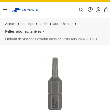
ontenu de la page
Accueil
boutique
Jardin
Outils à main
Pelles, pioches, tarières
Embout de vissage Extradur Bosh pour vis Torx 2607001601
Prix 11,54€
Prix 1
Prix 1