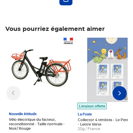
Vous pourriez également aimer
Prix 1 490,00€
Prix 7,50€
Livraison offerte
Nouvelle Attitude
La Poste
Vélo électrique du facteur,
Collector 4 timbres - Le Petit P
reconditionné - Taille normale -
- Lettre Verte
Noir/ Rouge
20g / France