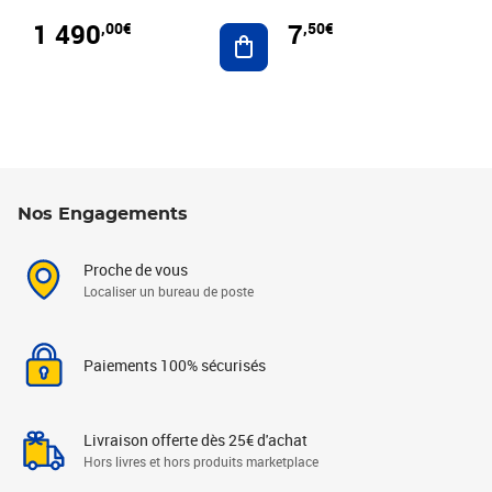
1 490
7
,00€
,50€
Ajouter au panier
Nos Engagements
Proche de vous
Localiser un bureau de poste
Paiements 100% sécurisés
Livraison offerte dès 25€ d'achat
Hors livres et hors produits marketplace