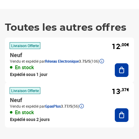
Toutes les autres offres
12
,00€
Livraison Offerte
Neuf
Vendu et expédié par
Réseau Electronique
3.75/5
(106)
Ajouter
En stock
Expédié sous 1 jour
13
,37€
Livraison Offerte
Neuf
Vendu et expédié par
GpasPlus
3.77/5
(56)
Ajouter
En stock
Expédié sous 2 jours