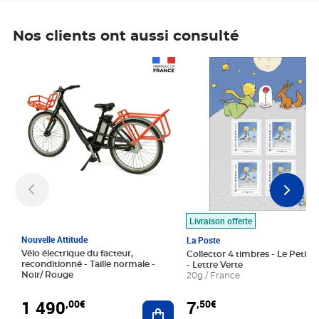
Nos clients ont aussi consulté
Prix 1 490,00€
Prix 7,50€
Livraison offerte
Nouvelle Attitude
La Poste
Vélo électrique du facteur,
Collector 4 timbres - Le Petit P
reconditionné - Taille normale -
- Lettre Verte
Noir/ Rouge
20g / France
1 490
7
,00€
,50€
Ajouter au panier